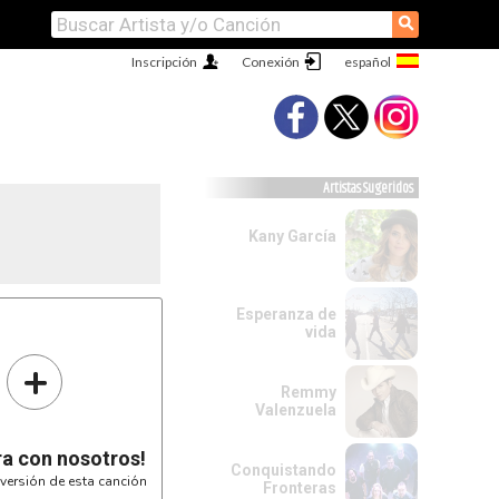
⚲
Inscripción
Conexión
Artistas Sugeridos
Kany García
Esperanza de
vida
+
Remmy
Valenzuela
ra con nosotros!
Conquistando
versión de esta canción
Fronteras
SOL