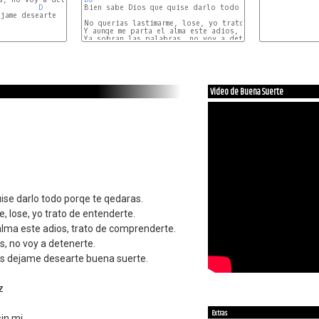
D
Bien sabe Dios que quise darlo todo porqe te qedaras.

jame desearte

No querias lastimarme, lose, yo trato de entenderte.

Y aunqe me parta el alma este adios, trato de comprende
Ya sobran las palabras, no voy a detenerte.

Video de Buena Suerte
ise darlo todo porqe te qedaras.
, lose, yo trato de entenderte.
alma este adios, trato de comprenderte.
s, no voy a detenerte.
las dejame desearte buena suerte.
z
Extras
sin mi