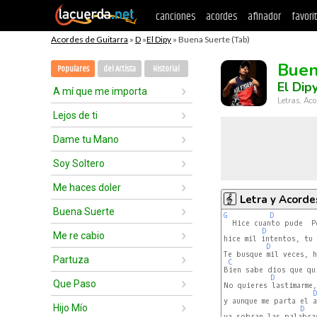
canciones
acordes
afinador
favori
Acordes de Guitarra
»
D
»
El Dipy
» Buena Suerte (Tab)
Buen
Populares
del Artista
Historial
El Dip
A mí que me importa
Letras, Aco
Lejos de ti
Dame tu Mano
Soy Soltero
Me haces doler
Letra y Acorde
Buena Suerte
G
D
  Hice cuanto pude  Po
D
Me re cabio
hice mil intentos, tu 
D
Te busque mil veces, h
Partuza
C
Bien sabe dios que qu
D
Que Paso
No quieres lastimarme,
D
y aunque me parta el a
Hijo Mío
D
ya sobran las palabra