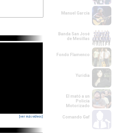
Manuel García
rte.

Banda San José
de Mesillas
Fondo Flamenco
Yuridia
El mató a un
Policía
Motorizado
[ver más videos]
Comando Gaf