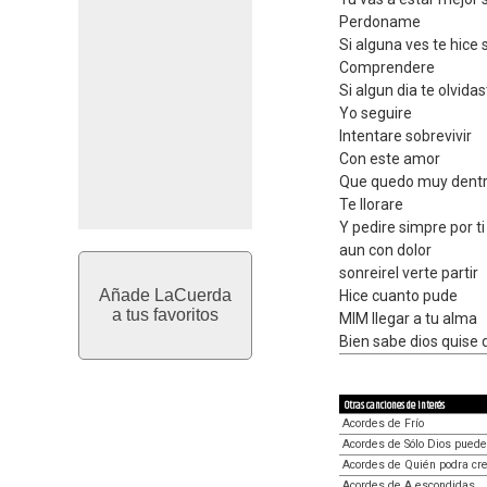
Perdoname
Si alguna ves te hice s
Comprendere
Si algun dia te olvida
Yo seguire
Intentare sobrevivir
Con este amor
Que quedo muy dentr
Te llorare
Y pedire simpre por ti
aun con dolor
sonreirel verte partir
Añade LaCuerda
Hice cuanto pude
a tus favoritos
MIM llegar a tu alma
Bien sabe dios quise 
Otras canciones de interés
Acordes de Frío
Acordes de Sólo Dios puede
Acordes de Quién podra cre
Acordes de A escondidas