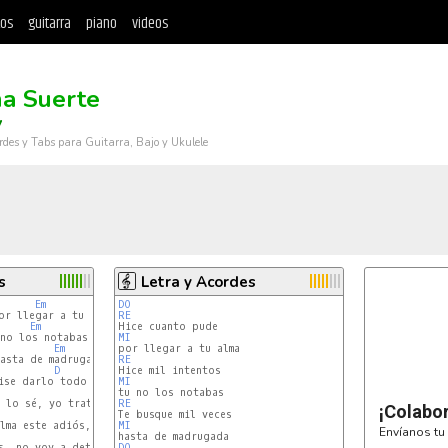
tos
guitarra
piano
videos
a Suerte
y
rdes y Tabs para Guitarra, Bajo y Ukulele
s
Letra y Acordes
Em
DO
r llegar a tu alma

RE
Em
no los notabas

MI 
Em
asta de madrugada

RE
D
G
ise darlo todo porqe te quedaras

MI 
Em
 lo sé, yo trato de entenderte

RE
¡Colabo
Em
lma este adiós, trato de comprenderte

MI 
Envíanos tu 
Em
s, no voy a detenerte

DO
RE