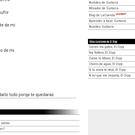
Acordes de Guitarra
Afinador de Guitarra
ufrir
¡nuevo!
Blog de LaCuerda
Aprender a tocar Guitarra
ste de mi
Acordes Guitarra
Otras canciones de El Dipy
Corren los gatos, El Dipy
o de mi
Soy Soltero, El Dipy
Dame tu Mano, El Dipy
Chorro de agua, El Dipy
Si tu novia te dejó, El Dipy
A mí que me importa, El Dipy
darlo todo porqe te quedaras.
 salvar
er?