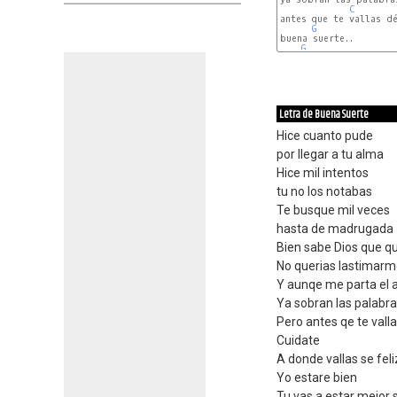
C
antes que te vallas dé
G
buena suerte..

G
Letra de Buena Suerte
Hice cuanto pude
por llegar a tu alma
Hice mil intentos
tu no los notabas
Te busque mil veces
hasta de madrugada
Bien sabe Dios que qu
No querias lastimarme
Y aunqe me parta el 
Ya sobran las palabra
Pero antes qe te val
Cuidate
A donde vallas se feli
Yo estare bien
Tu vas a estar mejor 