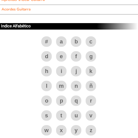
Acordes Guitarra
Indice Alfabético
#
a
b
c
d
e
f
g
h
i
j
k
l
m
n
ñ
o
p
q
r
s
t
u
v
w
x
y
z