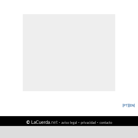
[PT]
[EN]
©
LaCuerda
.net
·
·
·
aviso legal
privacidad
contacto