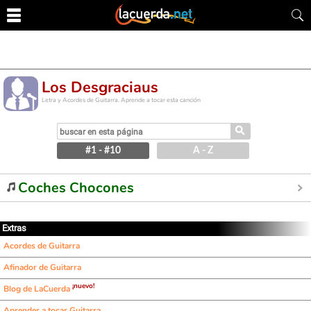
Los Desgraciaus
Letra y Acordes de Guitarra. Aprende a tocar esta canción
⚲
#1 - #10
A - Z
Coches Chocones
Extras
Acordes de Guitarra
Afinador de Guitarra
¡nuevo!
Blog de LaCuerda
Aprender a tocar Guitarra