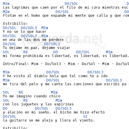
MIm
DO/SOL
D
MIm
DO/SOL
DO
Flotan en el humo que expande mi mente que calla y que rom
DO/SOL
DO/SOL3
MIm
DO/SOL
DO/SOL3
MIm
DO/SOL
DO/SOL3
SOL
RE
DO
DO/SOL
MIm
mi forma prohibida es libertad, es libertad, es libertad.
Intro/Final: Mim - Do/Sol3 - Mim - Do/Sol - Mim - Do/Sol
MIm
DO/SOL
DO/SOL3
MIm
DO/SOL
DO/SOL3
me tira del pelo y me canta las canciones que escribi pa 
SOL
RE
MIm
SOL
RE
MIm
DO
DO/SOL
DO/SOL3
DO/SOL
SI
la guitarra se me aleja y llora el viento.
