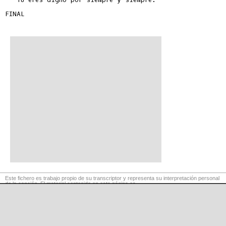
FINAL

Este fichero es trabajo propio de su transcriptor y representa su interpretación personal
de la canción. El material contenido en esta página es
para exclusivo uso privado, por lo que se prohibe su reproducción o retransmisión, así
como su uso para fines comerciales.
©
LaCuerda
.net
·
·
·
aviso legal
privacidad
contacto