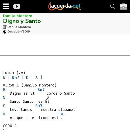
Danilo Montero
Digno y Santo
Danilo Montero
Devoción
[2009]
E
 | 
Bm7
 | 
D
 | 
A
 |

E
Bm7
D
A
E
Bm7
D
A
   Al que en el trono esta.

E