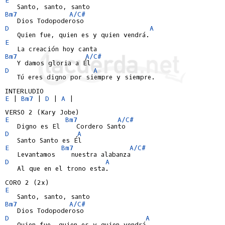
Bm7
A/C#
D
A
E
Bm7
A/C#
D
A
   Tú eres digno por siempre y siempre.

E
 | 
Bm7
 | 
D
 | 
A
 |

E
Bm7
A/C#
D
A
E
Bm7
A/C#
D
A
   Al que en el trono esta.

E
Bm7
A/C#
D
A