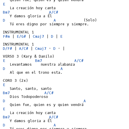
E
Bm7
A/C#
D
A
            (Solo)

   Tú eres digno por siempre y siempre.

F#m
 | 
E/G#
 | 
Cmaj7
 | 
D
 | 
E
D/F#
 | 
A/C#
 | 
Cmaj7
 - 
D
 - |

E
Bm7
A/C#
D
A
   Al que en el trono esta.

E
Bm7
A/C#
D
A
E
Bm7
A/C#
D
A
   Tú eres digno por siempre y siempre.
