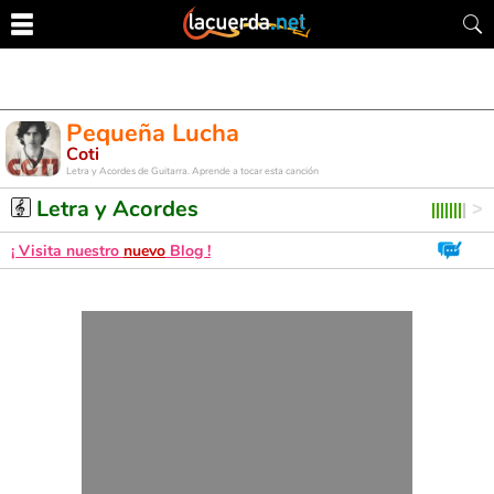
Pequeña Lucha
Coti
Letra y Acordes de Guitarra. Aprende a tocar esta canción
Letra y Acordes
¡ Visita nuestro
nuevo
Blog !