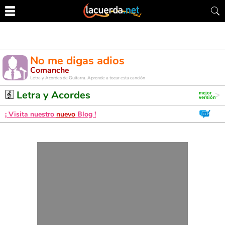
No me digas adios
Comanche
Letra y Acordes de Guitarra. Aprende a tocar esta canción
Letra y Acordes
¡ Visita nuestro
nuevo
Blog !