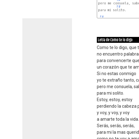
pero me consuela, sabe
F#
para mi solito.

F#
Letra de Como te lo digo
Como te lo digo, que 
no encuentro palabra
para convencerte que
un corazón que te am
Si no estas conmigo
yo te extraño tanto, 
pero me consuela, sa
para mi solito.
Estoy, estoy, estoy
perdiendo la cabeza p
y voy, y voy, y voy
a amarte toda la vida.
Serás, serás, serás,
para mi la mas queri
como no te voy a am