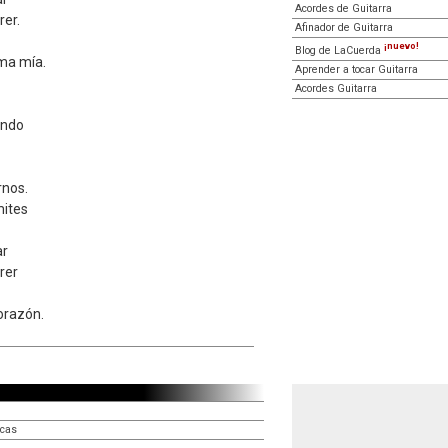
Acordes de Guitarra
rer.
Afinador de Guitarra
¡nuevo!
Blog de LaCuerda
alma mía.
Aprender a tocar Guitarra
Acordes Guitarra
ando
rnos.
mites
ar
rer
corazón.
icas