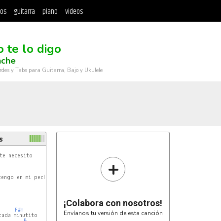
tos
guitarra
piano
videos
 te lo digo
che
rdes y Tabs para Guitarra, Bajo y Ukulele
s
+
engo en mi pecho

¡Colabora con nosotros!
F#m
Envíanos tu versión de esta canción
ada minutito

B