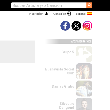
⚲
Inscripción
Conexión
Artistas Sugeridos
Grupo 5
Buenavista Social
Club
Damas Gratis
Silvestre
Dangond