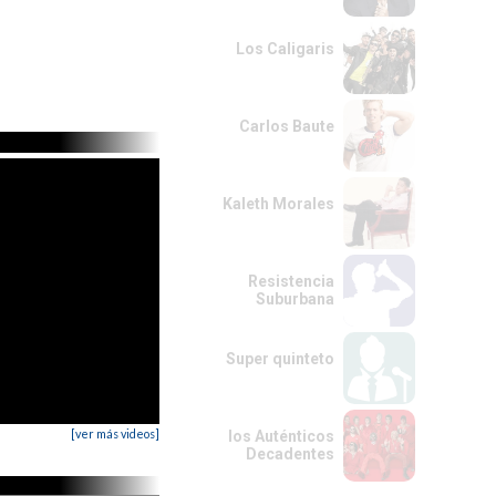
Los Caligaris
Carlos Baute
Kaleth Morales
Resistencia
Suburbana
Super quinteto
[ver más videos]
los Auténticos
Decadentes