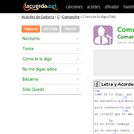
canciones
acordes
afinador
favori
Acordes de Guitarra
»
C
»
Comanche
» Como te lo digo (Tab)
Como
Populares
del Artista
Historial
Coman
Nocturno
Letras, Aco
Tonta
Como te lo digo
No me digas adios
Bésame
Letra y Acorde
Sólo Quedó
F#m
C#
no encuentro palabras

para convencerte que t
F#m
un corazón que te ama.

Bm
Si no estas conmigo

yo te extraño tanto, c
C#