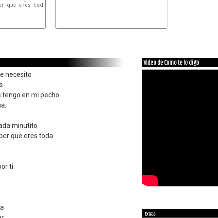
r que eres toda

Video de Como te lo digo
te necesito
s
 tengo en mi pecho
a.
cada minutito
ber que eres toda
or ti
da
Extras
ar