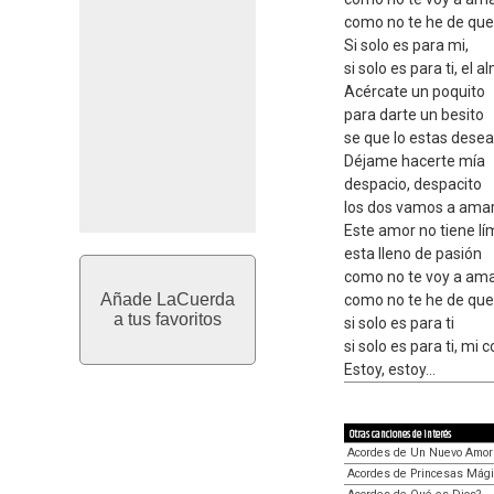
como no te he de que
Si solo es para mi,
si solo es para ti, el 
Acércate un poquito
para darte un besito
se que lo estas dese
Déjame hacerte mía
despacio, despacito
los dos vamos a ama
Este amor no tiene lí
esta lleno de pasión
como no te voy a am
Añade LaCuerda
como no te he de que
a tus favoritos
si solo es para ti
si solo es para ti, mi 
Estoy, estoy...
Otras canciones de interés
Acordes de Un Nuevo Amor
Acordes de Princesas Mág