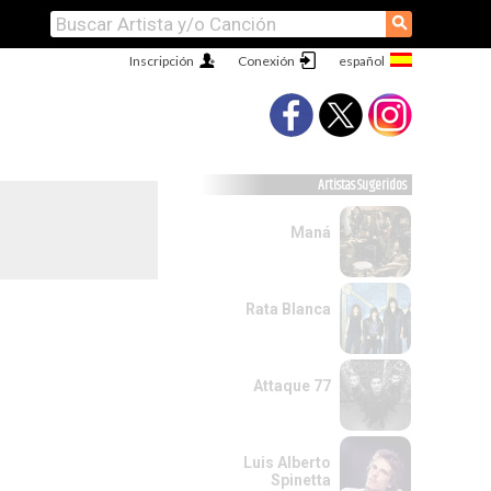
⚲
Inscripción
Conexión
Artistas Sugeridos
Maná
Rata Blanca
Attaque 77
Luis Alberto
Spinetta