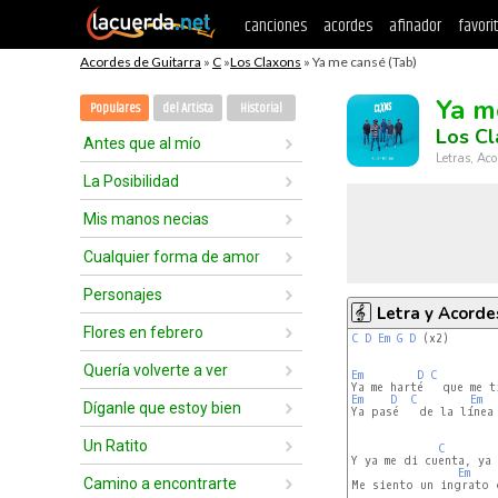
canciones
acordes
afinador
favori
Acordes de Guitarra
»
C
»
Los Claxons
» Ya me cansé (Tab)
Ya m
Populares
del Artista
Historial
Los C
Antes que al mío
Letras, Aco
La Posibilidad
Mis manos necias
Cualquier forma de amor
Personajes
Letra y Acorde
Flores en febrero
C
D
Em
G
D
 (x2)

Quería volverte a ver
Em
D
C
Em
D
C
Em
Díganle que estoy bien
Ya pasé   de la línea 
Un Ratito
C
Y ya me di cuenta, ya 
Em
Camino a encontrarte
Me siento un ingrato 