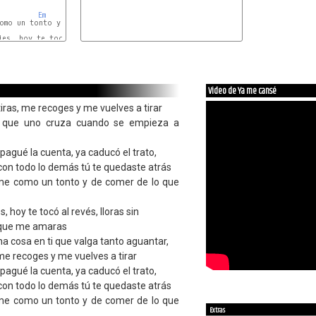
Em
G
como un tonto y de comer de lo que se pegue

D
ies, hoy te tocó al revés, lloras sin

Video de Ya me cansé
ras, me recoges y me vuelves a tirar
a que uno cruza cuando se empieza a
pagué la cuenta, ya caducó el trato,
con todo lo demás tú te quedaste atrás
e como un tonto y de comer de lo que
s, hoy te tocó al revés, lloras sin
e que me amaras
a cosa en ti que valga tanto aguantar,
 me recoges y me vuelves a tirar
pagué la cuenta, ya caducó el trato,
con todo lo demás tú te quedaste atrás
e como un tonto y de comer de lo que
Extras