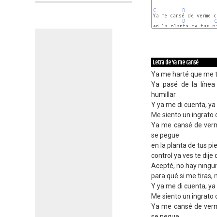
C
D
Ya me cansé de verme 
D
C
en la planta de tus p
Em
A7
Letra de Ya me cansé
Ya me harté que me ti
Ya pasé de la líne
humillar
Y ya me di cuenta, ya 
Me siento un ingrato 
Ya me cansé de verm
se pegue
en la planta de tus pie
control ya ves te dij
Acepté, no hay ningun
para qué si me tiras,
Y ya me di cuenta, ya 
Me siento un ingrato 
Ya me cansé de verm
se pegue