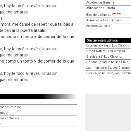
Acordes de Guitarra
s, hoy te tocó al revés, lloras sin
Afinador de Guitarra
e que me amaras
¡nuevo!
Blog de LaCuerda
as
Aprender a tocar Guitarra
sombra, me cansé de repetir que te ibas a
Acordes Guitarra
e cerrar la puerta al salir.
e como un tonto y de comer de lo que
Otras canciones de Los Claxons
Este mundo sin tí, Los Claxons
s, hoy te tocó al revés, lloras sin
Orden Natural, Los Claxons
e que me amaras
Gracias a tí, Los Claxons
e como un tonto y de comer de lo que
Heridas (aunque no seas mía),
Lágrimas de más, Los Claxons
s, hoy te tocó al revés, lloras sin
Crónica de un beso, Los Claxon
e que me amaras
bado el corazón
gged)
los cantantes
a