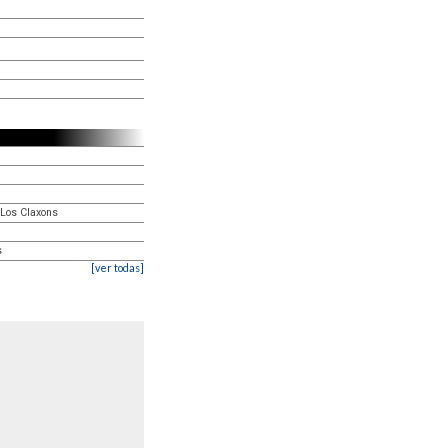
 Los Claxons
s
[ver todas]