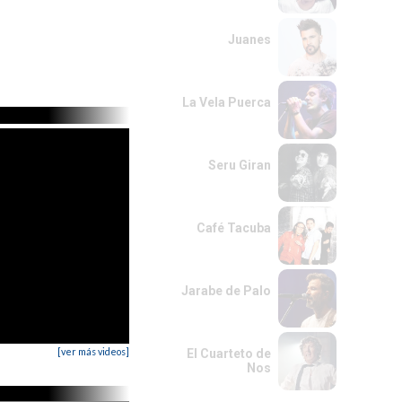
Juanes
La Vela Puerca
Seru Giran
Café Tacuba
Jarabe de Palo
[ver más videos]
El Cuarteto de
Nos