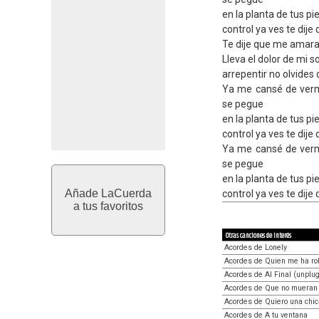
en la planta de tus pie
control ya ves te dij
Te dije que me amar
Lleva el dolor de mi 
arrepentir no olvides d
Ya me cansé de verm
se pegue
en la planta de tus pie
control ya ves te dij
Ya me cansé de verm
se pegue
en la planta de tus pie
Añade LaCuerda
control ya ves te dij
a tus favoritos
Otras canciones de interés
Acordes de Lonely
Acordes de Quien me ha ro
Acordes de Al Final (unplu
Acordes de Que no mueran 
Acordes de Quiero una chic
Acordes de A tu ventana