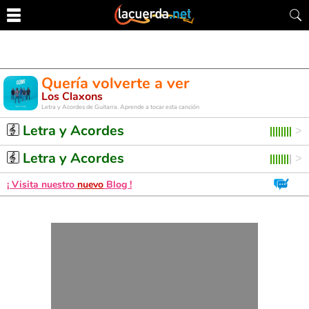
Quería volverte a ver
Los Claxons
Letra y Acordes de Guitarra. Aprende a tocar esta canción
Letra y Acordes
Letra y Acordes
¡ Visita nuestro
nuevo
Blog !