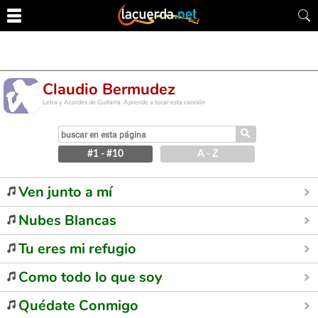
Claudio Bermudez
Letra y Acordes de Guitarra. Aprende a tocar esta canción
⚲
#1 - #10
A - Z
Ven junto a mí
Nubes Blancas
Tu eres mi refugio
Como todo lo que soy
Quédate Conmigo