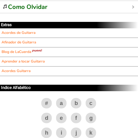
Como Olvidar
Extras
Acordes de Guitarra
Afinador de Guitarra
¡nuevo!
Blog de LaCuerda
Aprender a tocar Guitarra
Acordes Guitarra
Indice Alfabético
#
a
b
c
d
e
f
g
h
i
j
k