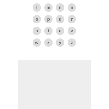
l
m
n
ñ
o
p
q
r
s
t
u
v
w
x
y
z