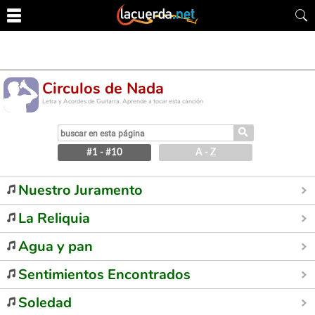
Circulos de Nada
Letra y Acordes de Guitarra. Aprende a tocar esta canción
⚲
#1 - #10
A - Z
Nuestro Juramento
La Reliquia
Agua y pan
Sentimientos Encontrados
Soledad