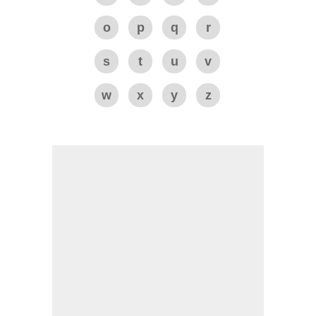
o
p
q
r
s
t
u
v
w
x
y
z