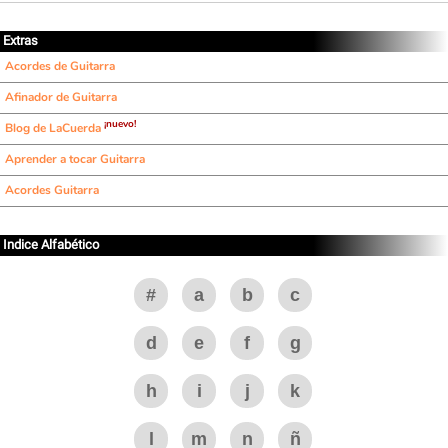
Extras
Acordes de Guitarra
Afinador de Guitarra
¡nuevo!
Blog de LaCuerda
Aprender a tocar Guitarra
Acordes Guitarra
Indice Alfabético
#
a
b
c
d
e
f
g
h
i
j
k
l
m
n
ñ