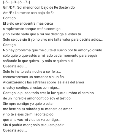
|--5--| |--3--| ó |--7--|
Gm/D# : Sol menor con bajo de Re Sostenido
Am/F : La menor con bajo de Fa
Contigo...
El cielo se encuentra más cerca
simplemente porque estás conmigo...
y no existe nada que a mi me detenga si estás tu...
Sólo se que sin ti yo no vivo me falta valor para decirte adiós...
Contigo...
No hay problema que me quite el sueño por tu amor yo olvido
sólo quiero que estés a mi lado cada momento para seguir
soñando lo que quiero... y sólo te quiero a ti...
Quedate aqui...
Sólo te invito esta noche a ser feliz...
comenzaremos un romance sin un fin...
Alcanzaremos las estrellas sobre las alas del amor
si estoy contigo, si estas conmigo...
Contigo lo puedo todo eres la luz que alumbra el camino
de un increible amor contigo soy el testigo
Siempre contigo yo quiero estar
me fascina tu mirada y tu manera de amar
y no te alejes de mi lado te pido
que si te vas mi vida se va contigo...
Sin ti podria morir, solo te quiero pedir:
Quedate aqui...