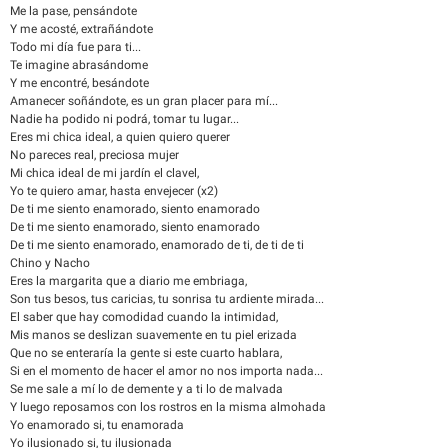
Me la pase, pensándote
Y me acosté, extrañándote
Todo mi día fue para ti...
Te imagine abrasándome
Y me encontré, besándote
Amanecer soñándote, es un gran placer para mí...
Nadie ha podido ni podrá, tomar tu lugar...
Eres mi chica ideal, a quien quiero querer
No pareces real, preciosa mujer
Mi chica ideal de mi jardín el clavel,
Yo te quiero amar, hasta envejecer (x2)
De ti me siento enamorado, siento enamorado
De ti me siento enamorado, siento enamorado
De ti me siento enamorado, enamorado de ti, de ti de ti
Chino y Nacho
Eres la margarita que a diario me embriaga,
Son tus besos, tus caricias, tu sonrisa tu ardiente mirada...
El saber que hay comodidad cuando la intimidad,
Mis manos se deslizan suavemente en tu piel erizada
Que no se enteraría la gente si este cuarto hablara,
Si en el momento de hacer el amor no nos importa nada...
Se me sale a mí lo de demente y a ti lo de malvada
Y luego reposamos con los rostros en la misma almohada
Yo enamorado si, tu enamorada
Yo ilusionado si, tu ilusionada