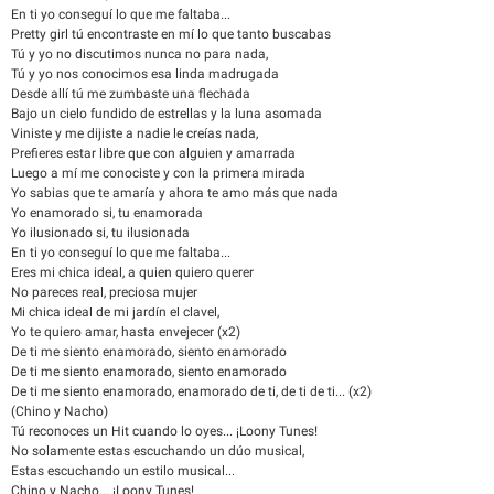
En ti yo conseguí lo que me faltaba...
Pretty girl tú encontraste en mí lo que tanto buscabas
Tú y yo no discutimos nunca no para nada,
Tú y yo nos conocimos esa linda madrugada
Desde allí tú me zumbaste una flechada
Bajo un cielo fundido de estrellas y la luna asomada
Viniste y me dijiste a nadie le creías nada,
Prefieres estar libre que con alguien y amarrada
Luego a mí me conociste y con la primera mirada
Yo sabias que te amaría y ahora te amo más que nada
Yo enamorado si, tu enamorada
Yo ilusionado si, tu ilusionada
En ti yo conseguí lo que me faltaba...
Eres mi chica ideal, a quien quiero querer
No pareces real, preciosa mujer
Mi chica ideal de mi jardín el clavel,
Yo te quiero amar, hasta envejecer (x2)
De ti me siento enamorado, siento enamorado
De ti me siento enamorado, siento enamorado
De ti me siento enamorado, enamorado de ti, de ti de ti... (x2)
(Chino y Nacho)
Tú reconoces un Hit cuando lo oyes... ¡Loony Tunes!
No solamente estas escuchando un dúo musical,
Estas escuchando un estilo musical...
Chino y Nacho... ¡Loony Tunes!