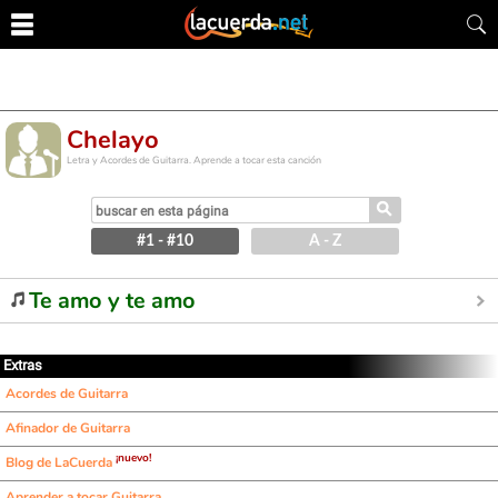
Chelayo
Letra y Acordes de Guitarra. Aprende a tocar esta canción
⚲
#1 - #10
A - Z
Te amo y te amo
Extras
Acordes de Guitarra
Afinador de Guitarra
¡nuevo!
Blog de LaCuerda
Aprender a tocar Guitarra