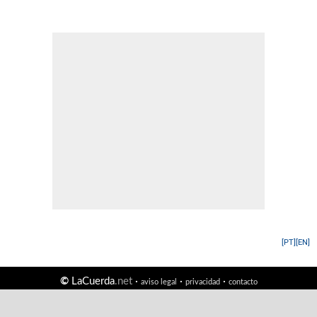
[PT]
[EN]
©
LaCuerda
.net
·
·
·
aviso legal
privacidad
contacto