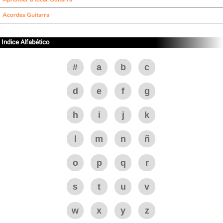
Acordes Guitarra
Indice Alfabético
#
a
b
c
d
e
f
g
h
i
j
k
l
m
n
ñ
o
p
q
r
s
t
u
v
w
x
y
z