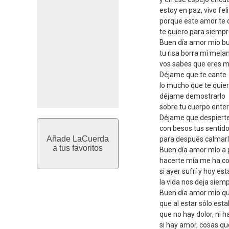
estoy en paz, vivo fel
porque este amor te q
te quiero para siempr
Buen día amor mío bu
tu risa borra mi melan
vos sabes que eres m
Déjame que te cante
lo mucho que te quie
déjame demostrarlo
sobre tu cuerpo enter
Déjame que despiert
con besos tus sentid
Añade LaCuerda
para después calmarl
a tus favoritos
Buen día amor mío a 
hacerte mía me ha 
si ayer sufrí y hoy es
la vida nos deja siem
Buen día amor mío q
que al estar sólo est
que no hay dolor, ni h
si hay amor, cosas qu