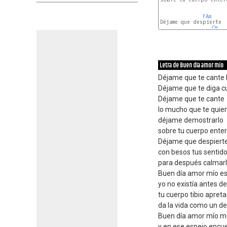
FAm
Déjame que despierte

Cm
Letra de Buen dIa amor mío
Déjame que te cante 
Déjame que te diga c
Déjame que te cante
lo mucho que te quie
déjame demostrarlo
sobre tu cuerpo enter
Déjame que despiert
con besos tus sentid
para después calmarl
Buen día amor mío es
yo no existía antes d
tu cuerpo tibio apret
da la vida como un de
Buen día amor mío me
y en ese espejo encu