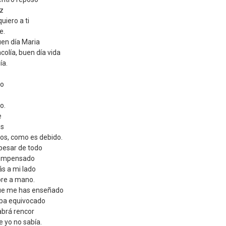
iz
uiero a ti
e.
en día Maria
colía, buen día vida
ía.
ro
o.
e
os
os, como es debido.
pesar de todo
compensado
tás a mi lado
pre a mano.
ue me has enseñado
aba equivocado
abrá rencor
e yo no sabía.