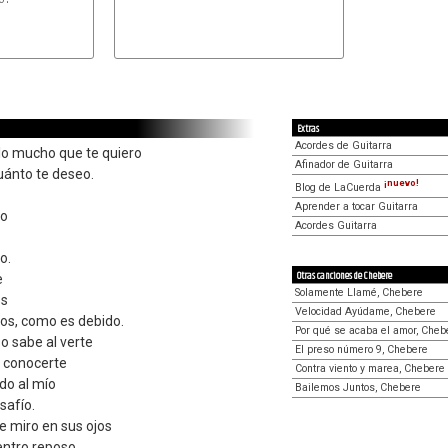
Extras
Acordes de Guitarra
lo mucho que te quiero
Afinador de Guitarra
uánto te deseo.
¡nuevo!
Blog de LaCuerda
Aprender a tocar Guitarra
ro
Acordes Guitarra
o.
Otras canciones de Chebere
e
Solamente Llamé, Chebere
os
Velocidad Ayúdame, Chebere
os, como es debido.
Por qué se acaba el amor, Cheb
o sabe al verte
El preso número 9, Chebere
e conocerte
Contra viento y marea, Chebere
ado al mío
Bailemos Juntos, Chebere
safío.
 miro en sus ojos
entro reposo