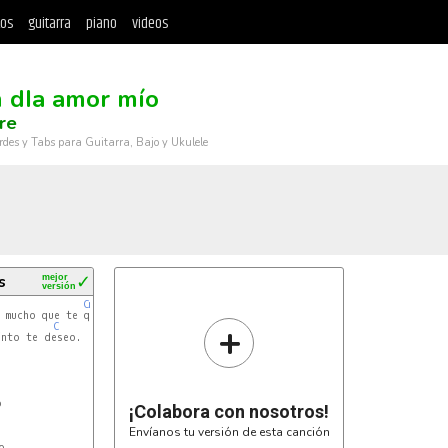
tos
guitarra
piano
videos
 dIa amor mío
re
rdes y Tabs para Guitarra, Bajo y Ukulele
s
mejor
✓
versión
Cm
 mucho que te quiero

+
C
nto te deseo.



¡Colabora con nosotros!
Envíanos tu versión de esta canción
.
