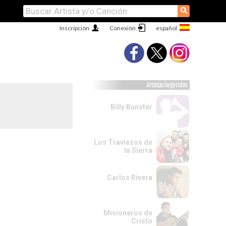
⚲
Inscripción
Conexión
Artistas Sugeridos
Billy Bunster
Los Traviezos de
la Sierra
Carlos Rivera
Misioneros de
Cristo