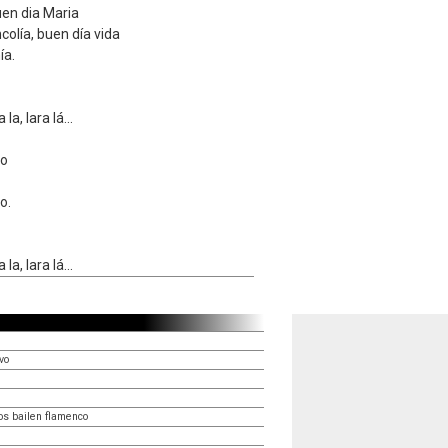
en dia Maria
colía, buen día vida
ía.
 la, lara lá...
ro
o.
 la, lara lá...
vo
os bailen flamenco