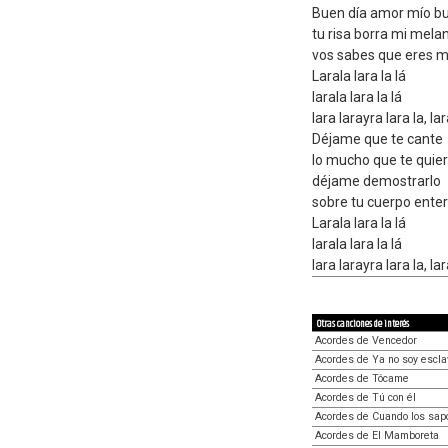
Buen día amor mío bu
tu risa borra mi melan
vos sabes que eres m
Larala lara la lá
larala lara la lá
lara larayra lara la, lara
Déjame que te cante
lo mucho que te quie
déjame demostrarlo
sobre tu cuerpo enter
Larala lara la lá
larala lara la lá
lara larayra lara la, lara
Otras canciones de interés
Acordes de Vencedor
Acordes de Ya no soy escla
Acordes de Tócame
Acordes de Tú con él
Acordes de Cuando los sap
Acordes de El Mamboreta