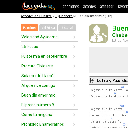
canciones
acordes
afinador
favori
Acordes de Guitarra
»
C
»
Chebere
» Buen dIa amor mío (Tab)
Buen
Populares
del Artista
Historial
Chebe
Velocidad Ayúdame
Letras, Aco
25 Rosas
Fuiste mía en septiembre
Procuro Olvidarte
Solamente Llamé
Letra y Acorde
Al que vive contigo
FAm
Déjame que te cante lo
G
Buen dIa amor mío
Déjame que te diga cuá
El preso número 9
FAm
Déjame que te cante

Cm
Como tú ninguna
lo mucho que te quiero
G
déjame demostrarlo

Prohibido Enamorarnos
Cm
sobre tu cuerpo entero