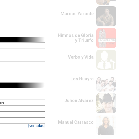
Marcos Yaroide
Himnos de Gloria
y Triunfo
Verbo y Vida
Los Huayra
Julion Alvarez
ere
Manuel Carrasco
[ver todas]