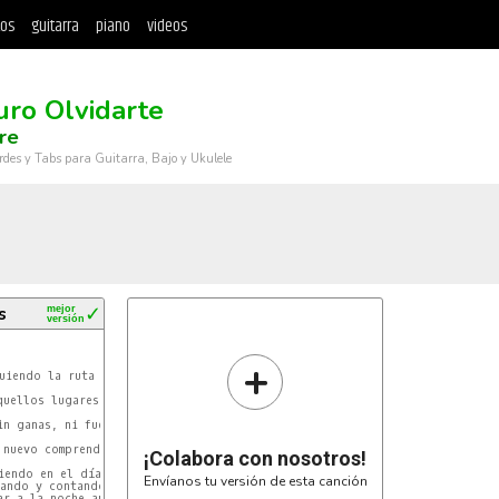
tos
guitarra
piano
videos
uro Olvidarte
re
rdes y Tabs para Guitarra, Bajo y Ukulele
s
mejor
✓
versión
+
Fm
uiendo la ruta de un pájaro herido

D#
quellos lugares dónde nos quisimos.

Fm
in ganas, ni fuerzas por ver si te olvido

Cm
 nuevo comprendo que te necesito.

¡Colabora con nosotros!
iendo en el día mil cosas distintas

Envíanos tu versión de esta canción
ando y contando las hojas caídas

ar a la noche apenas con vida
