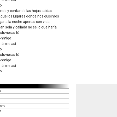
o.
ando y contando las hojas caídas
aquellos lugares dónde nos quisimos
gar a la noche apenas con vida
tan sola y callada no sé lo que haría.
stuvieras tú
conmigo
ntirme así
o.
stuvieras tú
conmigo
ntirme así
o.
e
uayo
e