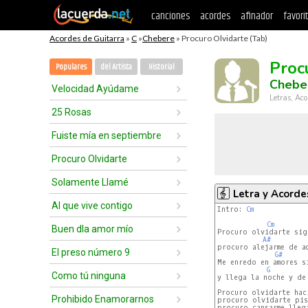
canciones
acordes
afinador
favori
Acordes de Guitarra
»
C
»
Chebere
» Procuro Olvidarte (Tab)
Proc
Populares
del Artista
Historial
Chebe
Velocidad Ayúdame
Letras, Aco
25 Rosas
Fuiste mía en septiembre
Procuro Olvidarte
Solamente Llamé
Letra y Acorde
Al que vive contigo
Intro: 
Cm
Cm
Buen dIa amor mío
Procuro olvidarte sig
A#
procuro alejarme de a
El preso número 9
G#
Me enredo en amores s
G
Como tú ninguna
y llega la noche y de
Procuro olvidarte hac
Prohibido Enamorarnos
procuro olvidarte pis
procuro cansarme lleg