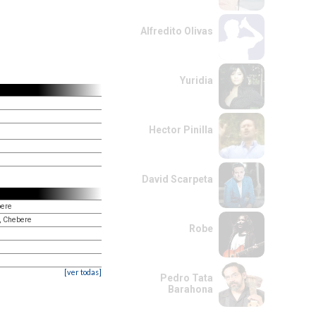
Alfredito Olivas
Yuridia
Hector Pinilla
David Scarpeta
bere
o, Chebere
Robe
[ver todas]
Pedro Tata
Barahona