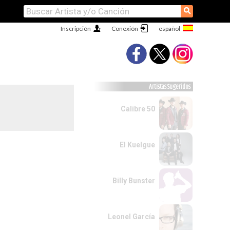
⚲
Inscripción
Conexión
Artistas Sugeridos
Calibre 50
El Kuelgue
Billy Bunster
Leonel García