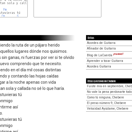
tan sola y callada no sé lo que haría.

Fm
tuvieras tú

Cm
G
Extras
Acordes de Guitarra
iendo la ruta de un pájaro herido
Afinador de Guitarra
aquellos lugares dónde nos quisimos.
¡nuevo!
Blog de LaCuerda
in ganas, ni fuerzas por ver si te olvido
Aprender a tocar Guitarra
 nuevo comprendo que te necesito.
Acordes Guitarra
endo en el día mil cosas distintas
ando y contando las hojas caídas
Otras canciones de Chebere
gar a la noche apenas con vida
Fuiste mía en septiembre, Che
tan sola y callada no sé lo que haría.
No vale la pena perdonarte tod
stuvieras tú
Como tú ninguna, Chebere
conmigo
El preso número 9, Chebere
ntirme así
Velocidad Ayúdame, Chebere
o.
stuvieras tú
conmigo
ntirme así