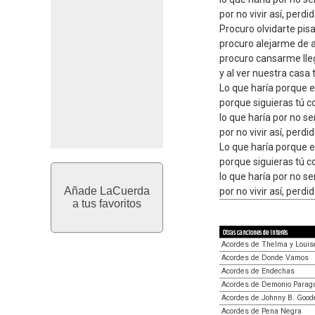
por no vivir así, perdid
Procuro olvidarte pis
procuro alejarme de 
procuro cansarme lle
y al ver nuestra casa 
Lo que haría porque e
porque siguieras tú 
lo que haría por no se
por no vivir así, perdid
Lo que haría porque e
porque siguieras tú 
lo que haría por no se
Añade LaCuerda
por no vivir así, perdid
a tus favoritos
Otras canciones de interés
Acordes de Thelma y Louis
Acordes de Donde Vamos
Acordes de Endechas
Acordes de Demonio Parag
Acordes de Johnny B. Good
Acordes de Pena Negra