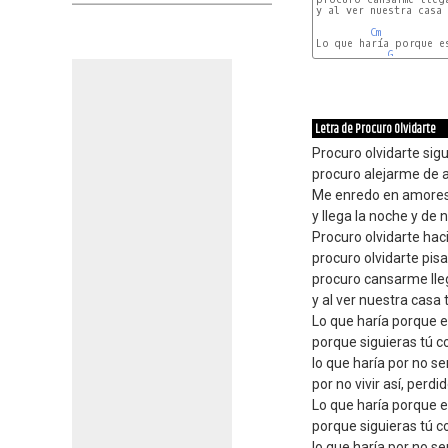
y al ver nuestra casa 
Cm
Lo que haría porque es
G
Letra de Procuro Olvidarte
Procuro olvidarte sigu
procuro alejarme de 
Me enredo en amores s
y llega la noche y de
Procuro olvidarte haci
procuro olvidarte pis
procuro cansarme lle
y al ver nuestra casa 
Lo que haría porque e
porque siguieras tú 
lo que haría por no se
por no vivir así, perdid
Lo que haría porque e
porque siguieras tú 
lo que haría por no se