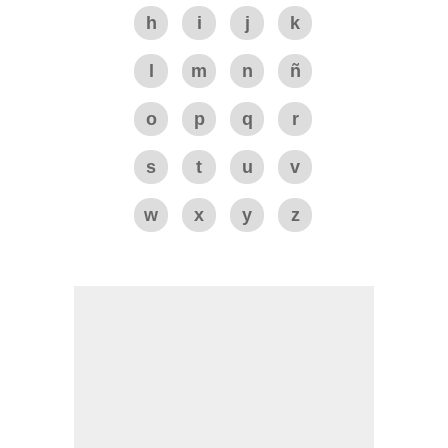
h
i
j
k
l
m
n
ñ
o
p
q
r
s
t
u
v
w
x
y
z