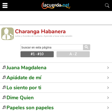
Charanga Habanera
Letra y Acordes de Guitarra. Aprende a tocar esta canción
⚲
#1 - #10
A - Z
Juana Magdalena
Apiádate de mí
Lo siento por ti
Dime Quien
Papeles son papeles