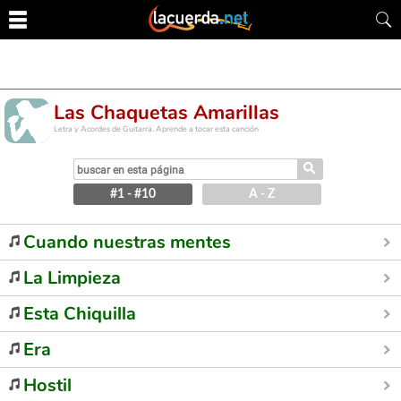
Las Chaquetas Amarillas
Letra y Acordes de Guitarra. Aprende a tocar esta canción
⚲
#1 - #10
A - Z
Cuando nuestras mentes
La Limpieza
Esta Chiquilla
Era
Hostil