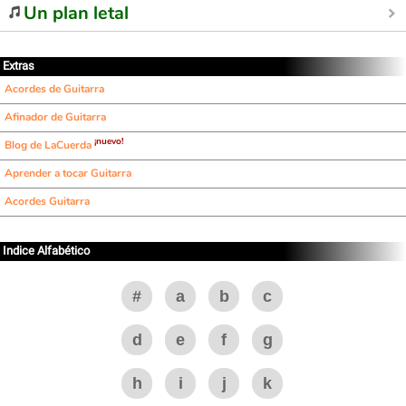
Un plan letal
Extras
Acordes de Guitarra
Afinador de Guitarra
¡nuevo!
Blog de LaCuerda
Aprender a tocar Guitarra
Acordes Guitarra
Indice Alfabético
#
a
b
c
d
e
f
g
h
i
j
k