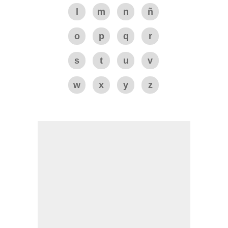
l
m
n
ñ
o
p
q
r
s
t
u
v
w
x
y
z