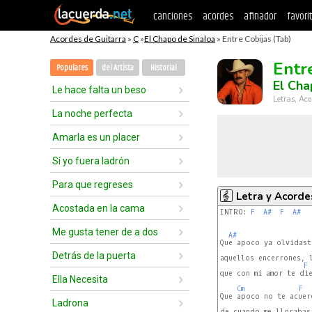
canciones
acordes
afinador
favori
Acordes de Guitarra
»
C
»
El Chapo de Sinaloa
» Entre Cobijas (Tab)
Entr
Populares
del Artista
Historial
El Cha
Le hace falta un beso
Letras, Aco
La noche perfecta
Amarla es un placer
Sí yo fuera ladrón
Para que regreses
Letra y Acorde
Acostada en la cama
INTRO: 
F
A#
F
A#
Me gusta tener de a dos
A#
Que apoco ya olvidaste
Detrás de la puerta
aquellos encerrones, l
F
que con mi amor te die
Ella Necesita
Cm
F
Que apoco no te acuerd
Ladrona
de cuando me llorabas,