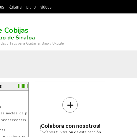
tos
guitarra
piano
videos
e Cobijas
po de Sinaloa
rdes y Tabs para Guitarra, Bajo y Ukulele
s
+


as noches de pasiones

rassssssssssss

¡Colabora con nosotros!
as

Envíanos tu versión de esta canción
 y anciosa me abrazabas
