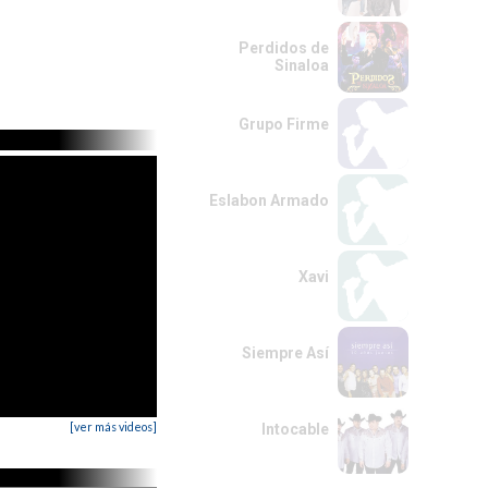
Perdidos de
Sinaloa
Grupo Firme
Eslabon Armado
Xavi
Siempre Así
[ver más videos]
Intocable