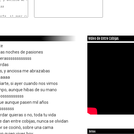
aa

rte, si ayer cuando nos vimos

Video de Entre Cobijas
te
 las noches de pasiones
ierassssssssssss
erdas
s, y anciosa me abrazabas
aaaaa
arte, si ayer cuando nos vimos
mpo, aunque hibas de su mano
nossssssssss
ue aunque pasen mil años
sssssss
dar quieras o no, toda tu vida
 dan entre cobijas, nunca se olvidan
or se cocinò, sobre una cama
Extras
on quien vives hoy