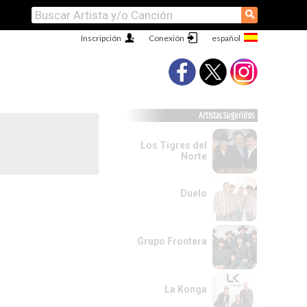
⚲
Inscripción
Conexión
Artistas Sugeridos
Los Tigres del
Norte
Duelo
Grupo Frontera
La Konga