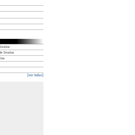
Sinaloa
de Sinaloa
aloa
[ver todas]