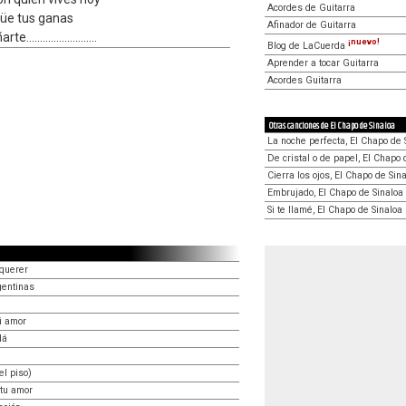
Acordes de Guitarra
güe tus ganas
Afinador de Guitarra
.......................
¡nuevo!
Blog de LaCuerda
Aprender a tocar Guitarra
Acordes Guitarra
Otras canciones de El Chapo de Sinaloa
La noche perfecta, El Chapo de 
De cristal o de papel, El Chapo 
Cierra los ojos, El Chapo de Sin
Embrujado, El Chapo de Sinaloa
Si te llamé, El Chapo de Sinaloa
 querer
gentinas
i amor
lá
el piso)
 tu amor