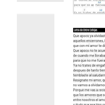
A#
para que no me fueraaa
F
A#
Ya no trates de engaña
Letra de Entre Cobijas
Que apoco ya olvidas
aquellos encerrones,
que con mi amor te d
Que apoco no te acu
de cuando me lloraba
para que no me fuer
Ya no trates de engañ
despues de tanto tie
temblaste al saludar
Resignate mi amor, q
no vamos a olvidarno
Porque me vas a recor
que los amores que se
entre nosotros el am
y dudo que ese tipo c