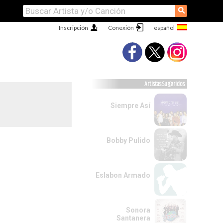
⚲
Inscripción
Conexión
Artistas Sugeridos
Siempre Así
Bobby Pulido
Eslabon Armado
Sonora
Santanera