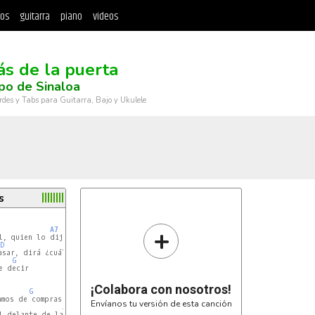
tos
guitarra
piano
videos
ás de la puerta
po de Sinaloa
rdes y Tabs para Guitarra, Bajo y Ukulele
s
+
A7
, quien lo dijera

D
G
sar, dirá ¿cuál problema?

G
 decir

¡Colabora con nosotros!
G
mos de compras

Envíanos tu versión de esta canción
A7
l delante de la gente
