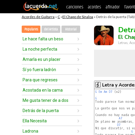
canciones
acordes
afinador
favori
Acordes de Guitarra
»
C
»
El Chapo de Sinaloa
» Detrás de la puerta (Tab)
Detr
Populares
del Artista
Historial
El Cha
Le hace falta un beso
Letras, Aco
La noche perfecta
Amarla es un placer
Sí yo fuera ladrón
Para que regreses
Letra y Acorde
Acostada en la cama
G
Em
Am
D7
 (x2)

G
Me gusta tener de a dos
Todo parece tan normal
La gente que nos ve pa
Detrás de la puerta
Cuando no hay nada que
A7
Ella Necesita
De plano me asombras,

D7
Ni que discutir, si va
Ladrona
G
Todo parece tan norma