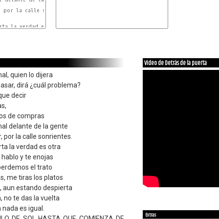
G
 por la calle sonrientes.

Em
rta la verdad es otra

D7
Video de Detrás de la puerta
l, quien lo dijera
asar, dirá ¿cuál problema?
ue decir
s,
amos de compras
al delante de la gente
 por la calle sonrientes.
rta la verdad es otra
e hablo y te enojas
perdemos el trato
, me tiras los platos
, aun estando despierta
 no te das la vuelta
 nada es igual.
Extras
ULO DE SOL HASTA QUE COMIENZA DE