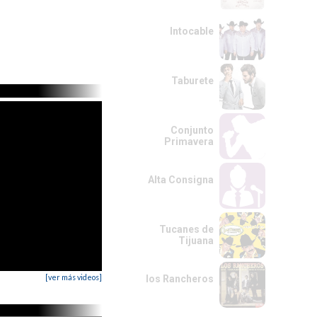
Intocable
Taburete
Conjunto
Primavera
Alta Consigna
Tucanes de
Tijuana
[ver más videos]
los Rancheros