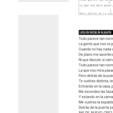
D
La que nos mira pasar,
G
Pero detrás de la pue
Am
Letra de Detrás de la puerta
Todo parece tan norma
La gente que nos ve p
Cuando no hay nada q
De plano me asombra
Ni que discutir, si v
Todo parece tan norm
La que nos mira pasar,
Pero detrás de la pue
Te vuelves distinta, t
Entrando en la casa, 
Me escondes las tazas
Y estando en la cama
Me vuelves la espalda,
Detrás de la puerta ya
AKI DE NUEVO CIRC