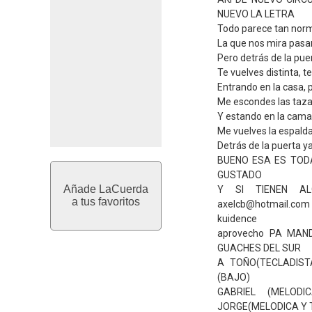
NUEVO LA LETRA
Todo parece tan norm
La que nos mira pasar,
Pero detrás de la pue
Te vuelves distinta, t
Entrando en la casa, 
Me escondes las tazas
Y estando en la cama
Me vuelves la espalda,
Detrás de la puerta ya
BUENO ESA ES TOD
GUSTADO
Añade LaCuerda
Y SI TIENEN A
a tus favoritos
axelcb@hotmail.com
kuidence
aprovecho PA MAN
GUACHES DEL SUR
A TOÑO(TECLADIST
(BAJO)
GABRIEL (MELOD
JORGE(MELODICA Y 