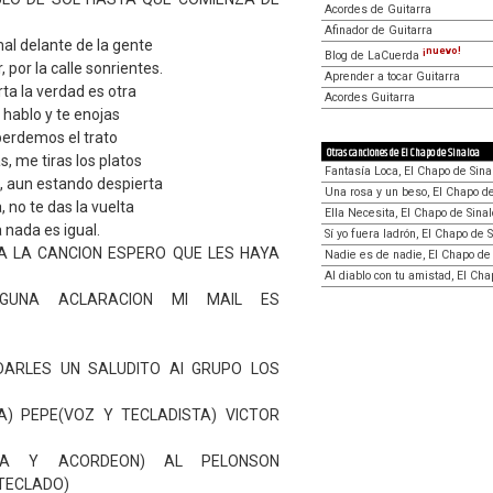
Acordes de Guitarra
Afinador de Guitarra
al delante de la gente
¡nuevo!
Blog de LaCuerda
 por la calle sonrientes.
Aprender a tocar Guitarra
rta la verdad es otra
Acordes Guitarra
e hablo y te enojas
perdemos el trato
Otras canciones de El Chapo de Sinaloa
, me tiras los platos
Fantasía Loca, El Chapo de Sina
, aun estando despierta
Una rosa y un beso, El Chapo de
 no te das la vuelta
Ella Necesita, El Chapo de Sina
 nada es igual.
Sí yo fuera ladrón, El Chapo de 
A LA CANCION ESPERO QUE LES HAYA
Nadie es de nadie, El Chapo de
Al diablo con tu amistad, El Cha
LGUNA ACLARACION MI MAIL ES
DARLES UN SALUDITO Al GRUPO LOS
A) PEPE(VOZ Y TECLADISTA) VICTOR
ICA Y ACORDEON) AL PELONSON
TECLADO)