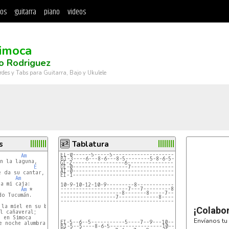
tos
guitarra
piano
videos
imoca
o Rodriguez
rdes y Tabs para Guitarra, Bajo y Ukulele
s
Tablatura
EI-0------5-----5--------------------5---------------5-
Am
BI-3----6---8-6---8-5--------5-8-6-5---6---------6-8--
n la laguna,

GI-2-----------------6-------------------7-------------
E
DI-0------------------7--------------------7-----------
AI-0-----------------------------------------8---------
 da su cantar,

EI-1---------------------------------------------------
Am
10-9-10-12-10-9---------8-------------6----------6-----
----------------------7---7---------8---8-------5-5----
       
Am
 *      ] Bis

--------------------8-------8-----7-------7----5---5---
o Tucumán.       ]

------------------7-------------8-------------5--------
-------------------------------------------------------
la miel en su boca,

¡Colabo
 cañaveral;

 en Simoca       ]

Envíanos tu 
EI-5--6--5-----------5----7--9---10--9--8--7---6--5---I
 noche alumbrar. ] Bis

BI-5--5----8-6-5-----------------10--9--8--7---6--5---