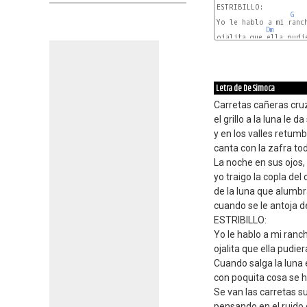
ESTRIBILLO:

G
Yo le hablo a mi ranch
Dm
ojalita que ella pudie
E7
Letra de De Simoca
Carretas cañeras cruz
el grillo a la luna le d
y en los valles retumb
canta con la zafra to
La noche en sus ojos, 
yo traigo la copla del
de la luna que alumbr
cuando se le antoja d
ESTRIBILLO:
Yo le hablo a mi ranch
ojalita que ella pudie
Cuando salga la luna 
con poquita cosa se h
Se van las carretas s
pensando en el ruido 