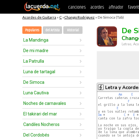
canciones
acordes
afinador
favori
Acordes de Guitarra
»
C
»
Chango Rodriguez
» De Simoca (Tab)
De S
Populares
del Artista
Historial
Chang
La Mandinga
Letras, Aco
De mi madre
La Patrulla
Luna de tartagal
De Simoca
Letra y Acorde
Luna Cautiva
Am
E
Carretas cañeras cruza
F
Noches de carnavales
el grillo a la luna le
E
El takirari del mar
Dm
 *          
C
 *  
E
 *
canta con la zafra tod
Candiles Nocheros
La noche en sus ojos, 
yo traigo la copla del
de la luna que alumbra
Del Cordobés
cuando se le antoja de