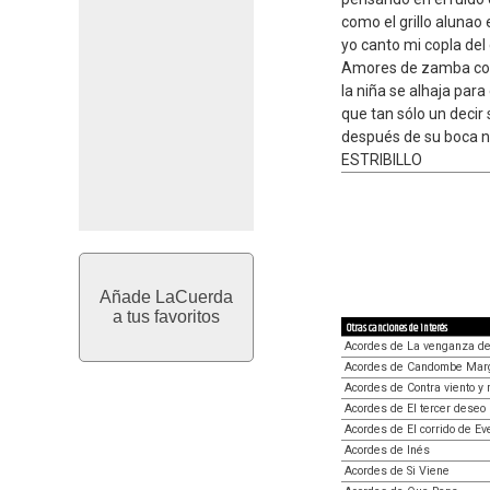
como el grillo alunao
yo canto mi copla del 
Amores de zamba cos
la niña se alhaja par
que tan sólo un decir 
después de su boca na
ESTRIBILLO
Añade LaCuerda
a tus favoritos
Otras canciones de interés
Acordes de La venganza del
Acordes de Candombe Marg
Acordes de Contra viento y
Acordes de El tercer deseo
Acordes de El corrido de Ev
Acordes de Inés
Acordes de Si Viene