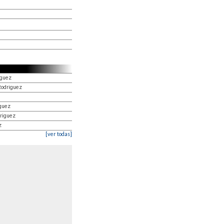
iguez
Rodriguez
iguez
riguez
z
[ver todas]