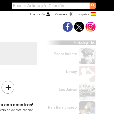
⚲
Inscripción
Conexión
Artistas Sugeridos
Pedro Infante
Neway
6-8-10-----10-----------
---------11----11-10-9---
------------------------
+
------------------------
------------------------
------------------------
Los Jaivas
---5---
--6-6--
-5---5-
7------
-------
ra con nosotros!
Raly Barrionuevo
versión de esta canción
I