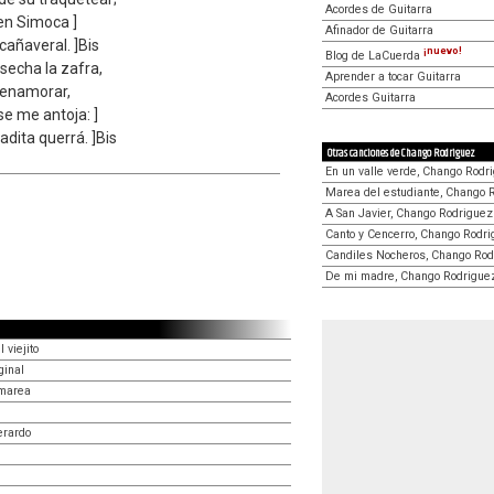
Acordes de Guitarra
 en Simoca ]
Afinador de Guitarra
cañaveral. ]Bis
¡nuevo!
Blog de LaCuerda
echa la zafra,
Aprender a tocar Guitarra
a enamorar,
Acordes Guitarra
se me antoja: ]
dita querrá. ]Bis
Otras canciones de Chango Rodriguez
En un valle verde, Chango Rodr
Marea del estudiante, Chango 
A San Javier, Chango Rodriguez
Canto y Cencerro, Chango Rodr
Candiles Nocheros, Chango Rod
De mi madre, Chango Rodrigue
 viejito
inal
 marea
erardo