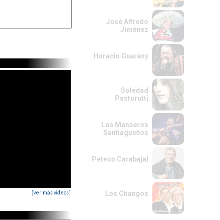
José Alfredo
Jiménez
Horacio Guarany
Soledad
Pastorutti
Los Manseros
Santiagueños
Peteco Carabajal
[ver más videos]
Los Changos