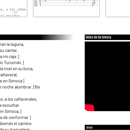
GI-6--6-----------7-6---7---9-----X--X--X--x---X--X---I
DI-5-----------------------------10--9--8--7---6--5---I
AI-7-----------------------------9---8--7--6---5--4---I
F
o, a los cañaverales,

E7
ra escuchar.

Am
Video de De Simoca
an la laguna,
a su cantar,
a mi caja: ]
do Tucumán. ]
la miel en su boca,
 cañaveral;
a en Simoca ]
e noche alumbrar. ] Bis
o, a los cañaverales,
ra escuchar.
en Simoca, ]
a de conformar. ]
ubiendo el camino
Extras
de su traquetear;