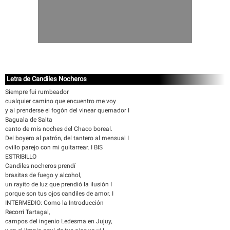
Letra de Candiles Nocheros
Siempre fui rumbeador
cualquier camino que encuentro me voy
y al prenderse el fogón del vinear quemador I
Baguala de Salta
canto de mis noches del Chaco boreal.
Del boyero al patrón, del tantero al mensual I
ovillo parejo con mi guitarrear. I BIS
ESTRIBILLO
Candiles nocheros prendí
brasitas de fuego y alcohol,
un rayito de luz que prendió la ilusión I
porque son tus ojos candiles de amor. I
INTERMEDIO: Como la Introducción
Recorrí Tartagal,
campos del ingenio Ledesma en Jujuy,