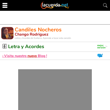
Candiles Nocheros
Chango Rodriguez
Letra y Acordes de Guitarra. Aprende a tocar esta canción
Letra y Acordes
¡ Visita nuestro
nuevo
Blog !