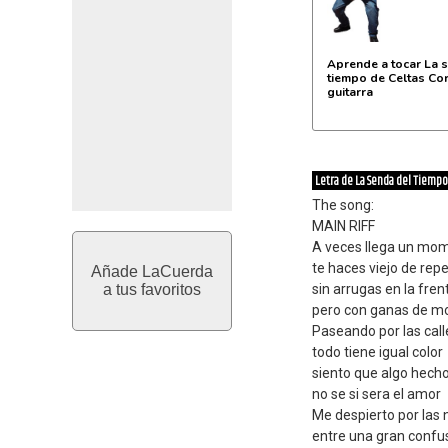
Aprende a tocar La 
tiempo de Celtas Cor
guitarra
Letra de La Senda del Tiempo
The song:
MAIN RIFF
A veces llega un mo
te haces viejo de rep
Añade LaCuerda
a tus favoritos
sin arrugas en la fren
pero con ganas de mo
Paseando por las call
todo tiene igual color
siento que algo hecho
no se si sera el amor
Me despierto por las
entre una gran confu