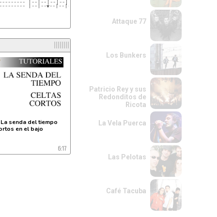
--------- |--|--|--|--|--  sultar en el glosario de
--------- |--|--▼--|--|--  ritmos de lacuerda.net
Attaque 77
l
Los Bunkers
Patricio Rey y sus
Redonditos de
Ricota
La senda del tiempo
La Vela Puerca
ortos en el bajo
6:17
Las Pelotas
Café Tacuba