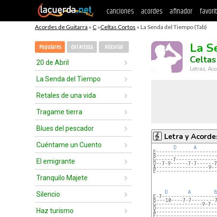
canciones
acordes
afinador
favori
Acordes de Guitarra
»
C
»
Celtas Cortos
» La Senda del Tiempo (Tab)
La S
Populares
del Artista
Historial
Celtas
20 de Abril
Letras, Aco
La Senda del Tiempo
Retales de una vida
Tragame tierra
Blues del pescador
Letra y Acorde
Cuéntame un Cuento
D
A
E---------------------
B--------------------
G------7--------------
El emigrante
D--7-9------7-7------7
A------------------9--
E---------------------
Tranquilo Majete
D
A
B
Silencio
E-7-------------------
B---10----7-7--------
G----------------9-7--
D---------------------
Haz turismo
A---------------------
E---------------------