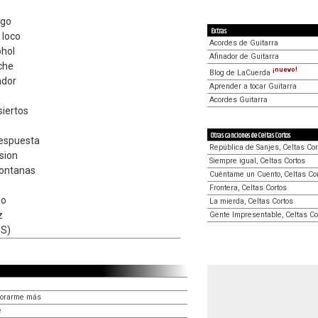
igo
Extras
 loco
Acordes de Guitarra
ohol
Afinador de Guitarra
oche
¡nuevo!
Blog de LaCuerda
ndor
Aprender a tocar Guitarra
Acordes Guitarra
siertos
Otras canciones de Celtas Cortos
respuesta
República de Sanjes, Celtas Cor
sion
Siempre igual, Celtas Cortos
montanas
Cuéntame un Cuento, Celtas Co
Frontera, Celtas Cortos
lo
La mierda, Celtas Cortos
z
Gente Impresentable, Celtas Co
ES)
morarme más
e