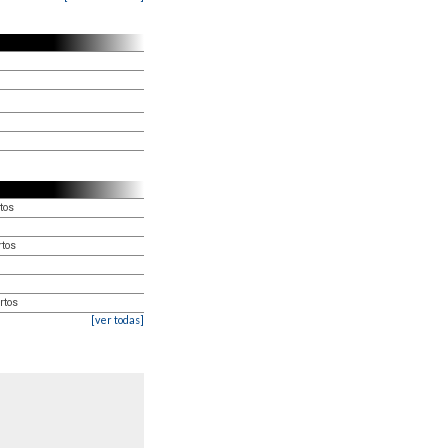
tos
rtos
rtos
[ver todas]