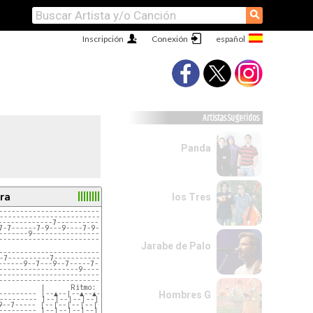
⚲
Inscripción
Conexión
Artistas Sugeridos
Panda
ra
los Tres
-------------------------------------------7-10-7-
----------------------------7-8-10----7-10--------
-------------7----------7-9-----------------------
7-7------7-9---9----7-9---------------------------
-------9------------------------------------------
--------------------------------------------------
Jarabe de Palo
--------------------------------------------------
-7----------7----------------------7--8--10---8--7
------9--7---9--7-----7-------7--9----------------
-------------------9------7-9---------------------
--------------------------------------------------
--------------------------------------------------
--------- |--▲--|--▲--▲--
Hombres G
---------- |--|--|--|--|--  Rasgueo hacia abajo,
9--7----- |--|--|--|--|--  arriba, abajo, abajo.
---------- |--|--|--|--|--  Si gustas lo puedes con-