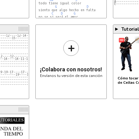
A------------
 todo tiene igual color

E------------
G
D
 siento que algo hecho en falta

C
D
G
 no se si será el amor

Tutoria
►
4---12----12-14-12------------------
-------15------------15-14-12-15----
-----------------------------------
HD
+
------------------------------------
------------------------------------
------------------------------------
------------------------------
12----12----------------------
--14----14-11-14-11----------
---------------------14-12-14-
------------------------------
------------------------------
¡Colabora con nosotros!
19-19-17----17----17-17-19-17-17-/22-/22-/22-21-19-17-
---------19----19-------------------------------------
Envíanos tu versión de esta canción
-----------------------------------------------------
Cómo tocar 
------------------------------------------------------
------------------------------------------------------
de Celtas C
------------------------------------------------------