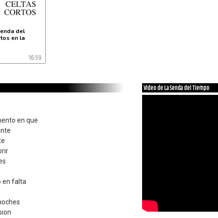
senda del
tos en la
16:59
Video de La Senda del Tiempo
mento en que
ente
te
rir
es
 en falta
 noches
sion