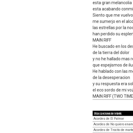
esta gran melancolia
esta acabando conm
Siento que me vuelvo
me sumerjo en el alc
las estrellas por la n
han perdido su esple
MAIN RIFF
He buscado en los de
de la tierra del dolor
y no he hallado mas 
que espejismos de ilu
He hablado con las 
de la desesperacion
y su respuesta era so
el eco sordo de mi vo
MAIN RIFF (TWO TIM
Otras canciones de interés
Acordes de El Palmar
Acordes de No quiero ena
Acordes de Trocito de mart