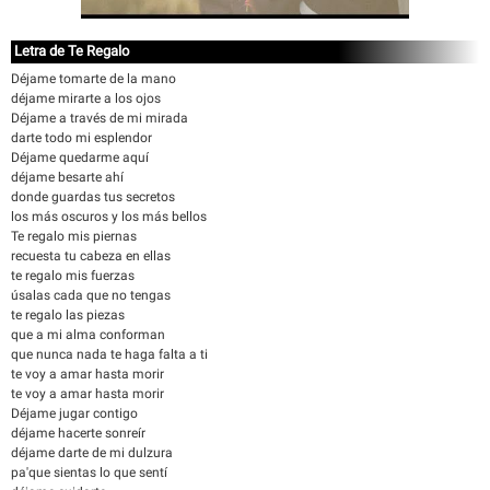
Letra de Te Regalo
Déjame tomarte de la mano
déjame mirarte a los ojos
Déjame a través de mi mirada
darte todo mi esplendor
Déjame quedarme aquí
déjame besarte ahí
donde guardas tus secretos
los más oscuros y los más bellos
Te regalo mis piernas
recuesta tu cabeza en ellas
te regalo mis fuerzas
úsalas cada que no tengas
te regalo las piezas
que a mi alma conforman
que nunca nada te haga falta a ti
te voy a amar hasta morir
te voy a amar hasta morir
Déjame jugar contigo
déjame hacerte sonreír
déjame darte de mi dulzura
pa'que sientas lo que sentí