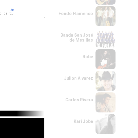
Am
Fondo Flamenco
o de ti

Banda San José
de Mesillas
Robe
Julion Alvarez
Carlos Rivera
Kari Jobe