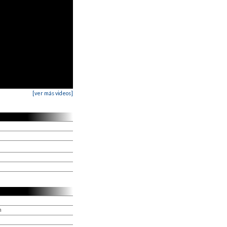
[ver más videos]
n