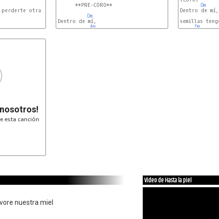
Dm
      **PRE-CORO**

Dm
perderte otra vez,

Dentro de mí,

Dm
Dentro de mí,

semillas teng
Am
Dm
 nosotros!
e esta canción
Video de Hasta la piel
evore nuestra miel