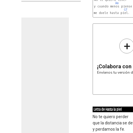
Am
y cuando menos piense 
G7
me duele hasta piel.

+
¡Colabora con
Envíanos tu versión d
Letra de Hasta la piel
No te quiero perder
que la distancia se d
y perdamos la fe.