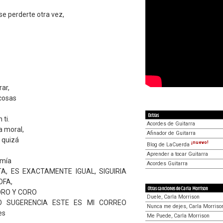
e perderte otra vez,
rar,
 cosas
Extras
 ti.
Acordes de Guitarra
a moral,
Afinador de Guitarra
 quizá
¡nuevo!
Blog de LaCuerda
Aprender a tocar Guitarra
 mía
Acordes Guitarra
A, ES EXACTAMENTE IGUAL, SIGUIRIA
OFA,
Otras canciones de Carla Morrison
ORO Y CORO
Duele, Carla Morrison
O SUGERENCIA ESTE ES MI CORREO
Nunca me dejes, Carla Morriso
es
Me Puede, Carla Morrison