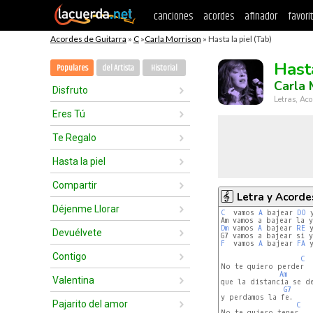
canciones
acordes
afinador
favori
Acordes de Guitarra
»
C
»
Carla Morrison
» Hasta la piel (Tab)
Hasta
Populares
del Artista
Historial
Carla 
Disfruto
Letras, Aco
Eres Tú
Te Regalo
Hasta la piel
Compartir
Letra y Acorde
Déjenme Llorar
C
  vamos 
A
 bajear 
DO
 
Dm
 vamos 
A
 bajear 
RE
 y
Devuélvete
F
  vamos 
A
 bajear 
FA
 y
Contigo
C
No te quiero perder

Am
Valentina
que la distancia se de
G7
y perdamos la fe.

Pajarito del amor
C
No te quiero tener
