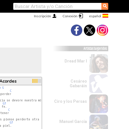
⚲
Inscripción
Conexión
Artistas Sugeridos
Dread Mar I
 Acordes
Cesáreo
Gabaráin
m
G
C
perder

Dm
cia se devore nuestra miel

Ciro y los Persas
G7
 fe.

C
tener

Dm
s piense perderte otra vez,

Manuel García
G7
 piel.
