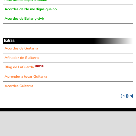
Acordes de No me digas que no
Acordes de Bailar y vivir
Extras
Acordes de Guitarra
Afinador de Guitarra
¡nuevo!
Blog de LaCuerda
Aprender a tocar Guitarra
Acordes Guitarra
[PT]
[EN]
©
LaCuerda
.net
·
·
·
aviso legal
privacidad
contacto