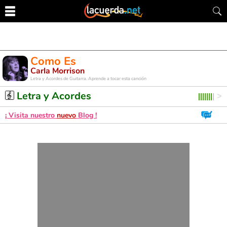
Como Es
Carla Morrison
Letra y Acordes de Guitarra. Aprende a tocar esta canción
Letra y Acordes
¡ Visita nuestro
nuevo
Blog !