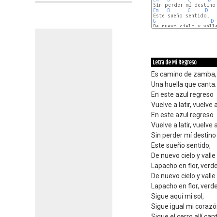
Em
D
C
D
G
D
C
Letra de Mi Regreso
Es camino de zamba,
Una huella que canta.
En este azul regreso
Vuelve a latir, vuelve a 
En este azul regreso
Vuelve a latir, vuelve a 
Sin perder mí destino
Este sueño sentido,
De nuevo cielo y valle
Lapacho en flor, verd
De nuevo cielo y valle
Lapacho en flor, verd
Sigue aquí mi sol,
Sigue igual mi corazó
Sigue el cerro allí ca