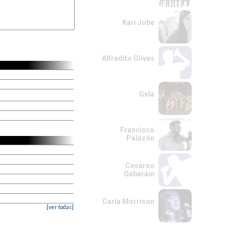
Kari Jobe
Alfredito Olivas
Gela
Francisco
Palazón
Cesáreo
Gabaráin
Carla Morrison
[ver todas]