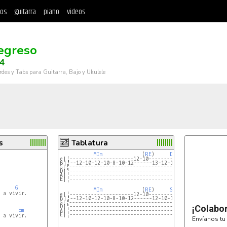
tos
guitarra
piano
videos
egreso
 4
rdes y Tabs para Guitarra, Bajo y Ukulele
s
Tablatura
MIm
             (
RE
)     
DO
                
e|¦---------------------12-10-------------------------
B|¦--12-10-12-10-8-10-12------13-12-13-12-10-12-13-12-
G|¦---------------------------------------------------
D|¦---------------------------------------------------
A|¦---------------------------------------------------
E|¦---------------------------------------------------
G
MIm
             (
RE
)     
SI7
e|¦---------------------12-10-------------------------
B|¦--12-10-12-10-8-10-12------12-10-12-16-14-16-17-16-
G|¦---------------------------------------------------
D|¦---------------------------------------------------
¡Colabo
Em
A|¦---------------------------------------------------
E|¦---------------------------------------------------
 a vivir.

Envíanos tu 