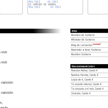
MIm
 (
RE
)     
DO
 (
RE
)

MIm
 (
RE
)       
DO
 (
RE
G
Extras
Acordes de Guitarra
Afinador de Guitarra
¡nuevo!
Blog de LaCuerda
Aprender a tocar Guitarra
vivir.
Acordes Guitarra
vivir.
Otras canciones de Canto 4
Nuestro Adiós, Canto 4
Sombra Herida, Canto 4
Lejos de ti, Canto 4
e canción.
Tu mundo interior, Canto 4
Tu corazón y el mío, Canto 4
e canción.
Corazón, Canto 4
n,
ntando.