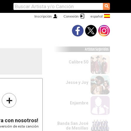
⚲
Inscripción
Conexión
Artistas Sugeridos
Calibre 50
Jesse y Joy
(
RE
-----¦|
10---¦|
+
-----¦|
-----¦|
-----¦|
Enjambre
-----¦|
MIm
-----¦|
17---¦|
-----¦|
-----¦|
ra con nosotros!
-----¦|
Banda San José
-----¦|
versión de esta canción
de Mesillas