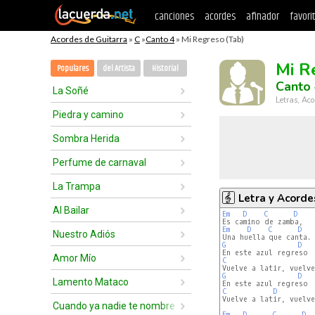
canciones
acordes
afinador
favori
Acordes de Guitarra
»
C
»
Canto 4
» Mi Regreso (Tab)
Mi R
Populares
del Artista
Historial
Canto
La Soñé
Letras, Aco
Piedra y camino
Sombra Herida
Perfume de carnaval
La Trampa
Letra y Acorde
Al Bailar
Em
D
C
D
Em
D
C
D
Nuestro Adiós
G
D
Amor Mío
C
G
D
Lamento Mataco
C
D
Vuelve a latir, vuelve
Cuando ya nadie te nombre
Em
D
C
D