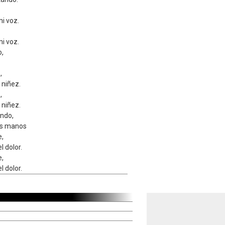
mi voz.
mi voz.
o,
.
,
 niñez.
,
 niñez.
ndo,
is manos
e,
l dolor.
e,
l dolor.