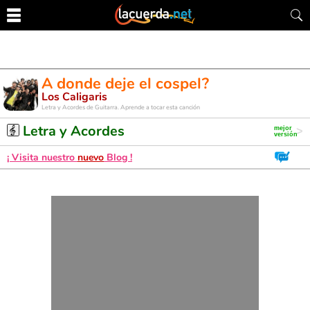
A donde deje el cospel?
Los Caligaris
Letra y Acordes de Guitarra. Aprende a tocar esta canción
Letra y Acordes
¡ Visita nuestro
nuevo
Blog !