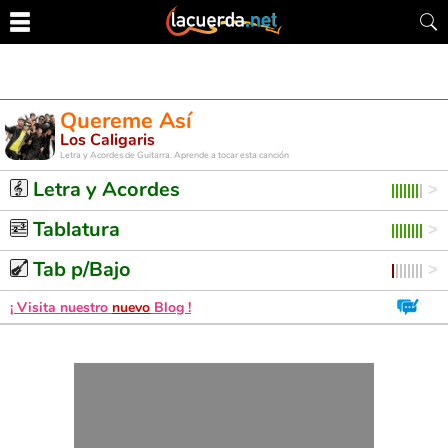
Quereme Así
Los Caligaris
Letra y Acordes de Guitarra. Aprende a tocar esta canción
Letra y Acordes
Tablatura
Tab p/Bajo
¡ Visita nuestro
nuevo
Blog !