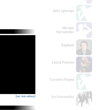
Julio Iglesias
Miriam
Hernandez
Raphael
Laura Pausini
Cornelio Reyna
[ver más videos]
los Iracundos