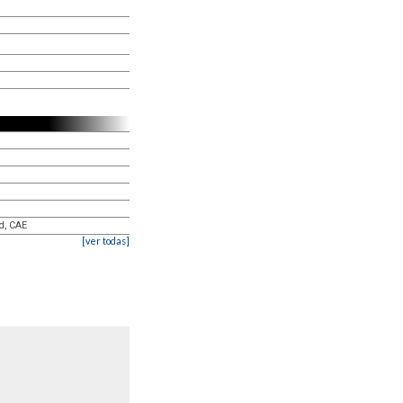
ad, CAE
[ver todas]