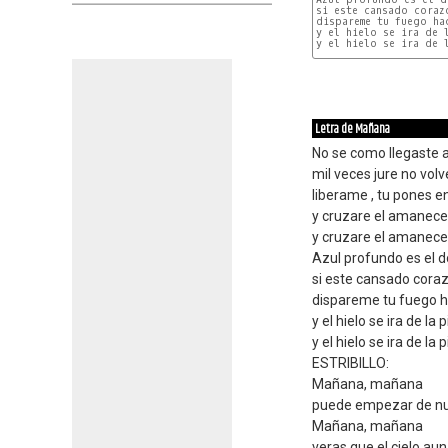
si este cansado corazo
dispareme tu fuego hac
y el hielo se ira de l
y el hielo se ira de l
Letra de Mañana
No se como llegaste a
mil veces jure no volv
liberame , tu pones e
y cruzare el amanece
y cruzare el amanecer
Azul profundo es el do
si este cansado cora
dispareme tu fuego h
y el hielo se ira de la p
y el hielo se ira de la
ESTRIBILLO:
Mañana, mañana
puede empezar de nu
Mañana, mañana
veras que el cielo au