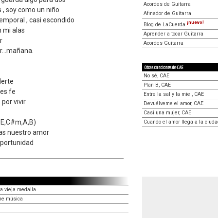
Acordes de Guitarra
s , soy como un niño
Afinador de Guitarra
temporal , casi escondido
¡nuevo!
Blog de LaCuerda
n mi alas
Aprender a tocar Guitarra
r
Acordes Guitarra
r...mañana.
Otras canciones de CAE
No sé, CAE
derte
Plan B, CAE
es fe
Entre la sal y la miel, CAE
por vivir
Devuélveme el amor, CAE
Casi una mujer, CAE
 E,C#m,A,B)
Cuando el amor llega a la ciud
as nuestro amor
portunidad
a vieja medalla
ene música