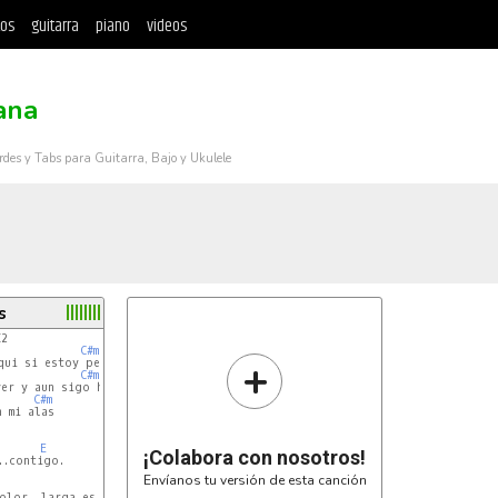
tos
guitarra
piano
videos
ana
rdes y Tabs para Guitarra, Bajo y Ukulele
s
C#m
+
C#m
er y aun sigo herido

C#m
 mi alas

E
¡Colabora con nosotros!
..contigo.

Envíanos tu versión de esta canción
olor, larga es la espera
