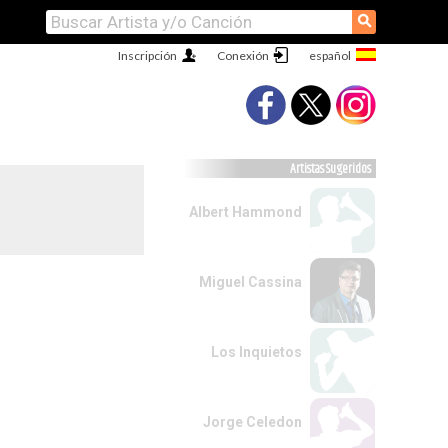
⚲
Inscripción
Conexión
Artistas Sugeridos
Albert Hammond
Miguel Cassina
Los Inquietos
Jorge Celedon