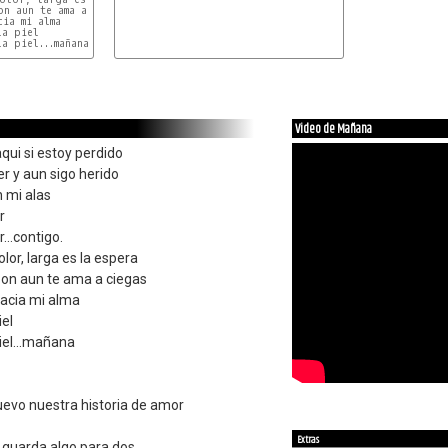
n aun te ama a ciegas

ia mi alma

a piel

a piel...mañana

Video de Mañana
qui si estoy perdido
er y aun sigo herido
n mi alas
r
...contigo.
lor, larga es la espera
zon aun te ama a ciegas
acia mi alma
iel
 piel...mañana
evo nuestra historia de amor
Extras
n guarda algo para dos