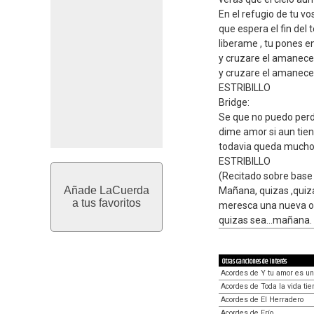
En el refugio de tu vo
que espera el fin del 
liberame , tu pones e
y cruzare el amanece
y cruzare el amanece
ESTRIBILLO
Bridge:
Se que no puedo per
dime amor si aun tien
todavia queda mucho 
ESTRIBILLO
(Recitado sobre base
Añade LaCuerda
Mañana, quizas ,quiz
a tus favoritos
meresca una nueva o
quizas sea...mañana.
Otras canciones de interés
Acordes de Y tu amor es un
Acordes de Toda la vida ti
Acordes de El Herradero
Acordes de Frío