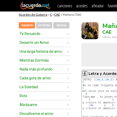
canciones
acordes
afinador
favori
Acordes de Guitarra
»
C
»
CAE
» Mañana (Tab)
Mañ
Populares
del Artista
Historial
CAE
Te Recuerdo
Letras, Aco
Desierto sin Amor
Una larga historia de amor
Mientras Dormías
Nada más profundo
Letra y Acorde
Cada gota de amor
INTRO: (
C#m
,
A
,
C#m
,
B
E
La Soledad
E
mil veces jure no volv
A
Roto
liberame , tu pones en
E
A
y cruzare el amanecer

Abrázame
C#m
A
B
y cruzare el amanecer.
Devuélveme el amor
Azul profundo es el d