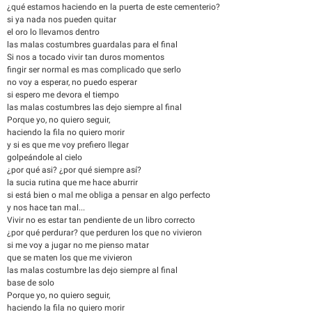
¿qué estamos haciendo en la puerta de este cementerio?
si ya nada nos pueden quitar
el oro lo llevamos dentro
las malas costumbres guardalas para el final
Si nos a tocado vivir tan duros momentos
fingir ser normal es mas complicado que serlo
no voy a esperar, no puedo esperar
si espero me devora el tiempo
las malas costumbres las dejo siempre al final
Porque yo, no quiero seguir,
haciendo la fila no quiero morir
y si es que me voy prefiero llegar
golpeándole al cielo
¿por qué asi? ¿por qué siempre así?
la sucia rutina que me hace aburrir
si está bien o mal me obliga a pensar en algo perfecto
y nos hace tan mal...
Vivir no es estar tan pendiente de un libro correcto
¿por qué perdurar? que perduren los que no vivieron
si me voy a jugar no me pienso matar
que se maten los que me vivieron
las malas costumbre las dejo siempre al final
base de solo
Porque yo, no quiero seguir,
haciendo la fila no quiero morir