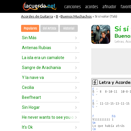
canciones
acordes
afinador
favori
Acordes de Guitarra
»
B
»
Buenos Muchachos
» Sí sí valor (Tab)
Sí sí
Populares
del Artista
Historial
Bueno
Sin Más
Letras, Aco
Antenas Rubias
La isla era un camalote
Sangre de Arachania
Y la nave va
Letra y Acorde
Cecilia
E
B - 8  8-10-11  10-8-
G
 -

Beefheart
E
B - 11-13-15-13-11-15
G
 -

Sin Hogar
F
Bb
He never wants to see you once again
Gm
It's Ok
Cm