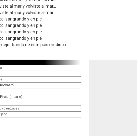
viste al mar y volviste al mar...
viste al mar y volviste al mar
co, sangrando y en pie
co, sangrando y en pie
co, sangrando y en pie
co, sangrando y en pie
 mejor banda de este pais mediocre...
da
ta
 Rockanroll
irata (II parte)
o yo entonces
ejado