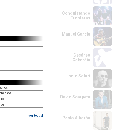
Conquistando
Fronteras
Manuel García
Cesáreo
Gabaráin
Indio Solari
hachos
uchachos
David Scarpeta
chos
hos
[ver todas]
Pablo Alborán