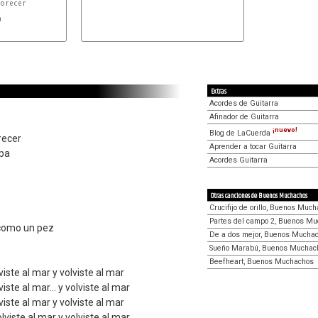


Extras
Acordes de Guitarra
Afinador de Guitarra
¡nuevo!
Blog de LaCuerda
orecer
Aprender a tocar Guitarra
epa
Acordes Guitarra
Otras canciones de Buenos Muchachos
Crucifijo de orillo, Buenos Muc
Partes del campo 2, Buenos M
 como un pez
De a dos mejor, Buenos Mucha
Sueño Marabú, Buenos Muchac
Beefheart, Buenos Muchachos
viste al mar y volviste al mar
viste al mar... y volviste al mar
viste al mar y volviste al mar
volviste al mar y volviste al mar