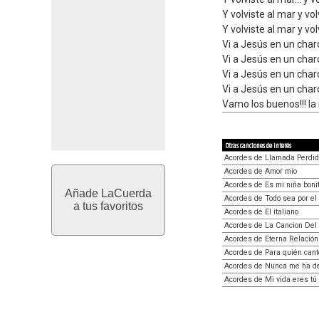
Y volviste al mar y vol
Y volviste al mar y vol
Vi a Jesús en un char
Vi a Jesús en un char
Vi a Jesús en un char
Vi a Jesús en un char
Vamo los buenos!!! la
Otras canciones de interés
Acordes de Llamada Perdi
Acordes de Amor mío
Acordes de Es mi niña boni
Añade LaCuerda
Acordes de Todo sea por el
a tus favoritos
Acordes de El italiano
Acordes de La Cancion Del P
Acordes de Eterna Relación
Acordes de Para quién cant
Acordes de Nunca me ha d
Acordes de Mi vida eres tú