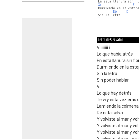
Gm
F
Durmiendo en la estepa
Eb
D
Gm
Letra de Sí sí valor
Viiiiiiiii i
Lo que había atrás
En esta llanura sin fl
Durmiendo en la est
Sin la letra
Sin poder hablar
Vi
Lo que hay detrás
Te vi y esta vez eras
Lamiendo la colmena
De esta selva
Y volviste al mar y vol
Y volviste al mar y vol
Y volviste al mar y vol
Y volviste al mar... y 