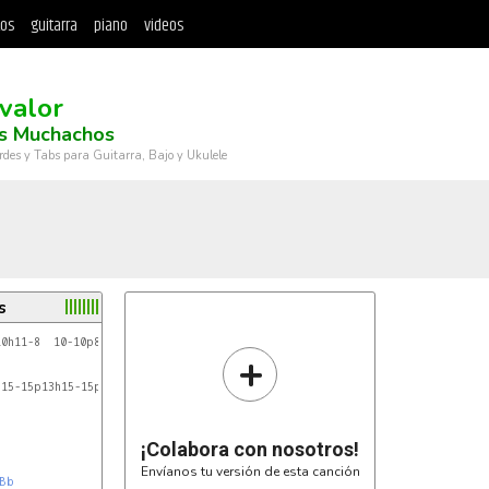
tos
guitarra
piano
videos
 valor
s Muchachos
rdes y Tabs para Guitarra, Bajo y Ukulele
s
10h11-8  10-10p8  8-10-11-10-8-8-10-10
+
 15-15p13h15-15p13-11-10-8
¡Colabora con nosotros!
Envíanos tu versión de esta canción
Bb