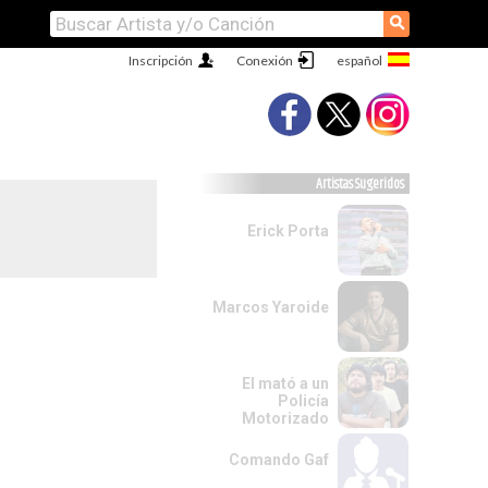
⚲
Inscripción
Conexión
Artistas Sugeridos
Erick Porta
Marcos Yaroide
El mató a un
Policía
Motorizado
Comando Gaf