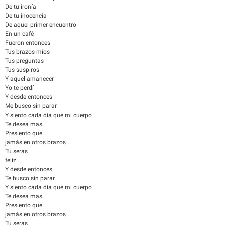
De tu ironía
De tu inocencia
De aquel primer encuentro
En un café
Fueron entonces
Tus brazos míos
Tus preguntas
Tus suspiros
Y aquel amanecer
Yo te perdí
Y desde entonces
Me busco sin parar
Y siento cada dia que mi cuerpo
Te desea mas
Presiento que
jamás en otros brazos
Tu serás
feliz
Y desde entonces
Te busco sin parar
Y siento cada día que mi cuerpo
Te desea mas
Presiento que
jamás en otros brazos
Tu serás