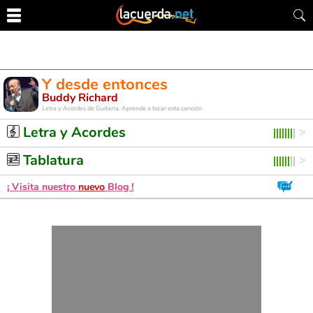
Y desde entonces
Buddy Richard
Letra y Acordes de Guitarra. Aprende a tocar esta canción
Letra y Acordes
Tablatura
¡ Visita nuestro
nuevo
Blog !