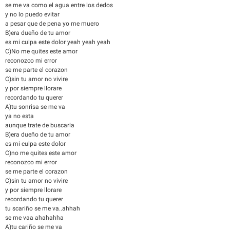
se me va como el agua entre los dedos
y no lo puedo evitar
a pesar que de pena yo me muero
B)era dueño de tu amor
es mi culpa este dolor yeah yeah yeah
C)No me quites este amor
reconozco mi error
se me parte el corazon
C)sin tu amor no vivire
y por siempre llorare
recordando tu querer
A)tu sonrisa se me va
ya no esta
aunque trate de buscarla
B)era dueño de tu amor
es mi culpa este dolor
C)no me quites este amor
reconozco mi error
se me parte el corazon
C)sin tu amor no vivire
y por siempre llorare
recordando tu querer
tu scariño se me va..ahhah
se me vaa ahahahha
A)tu cariño se me va