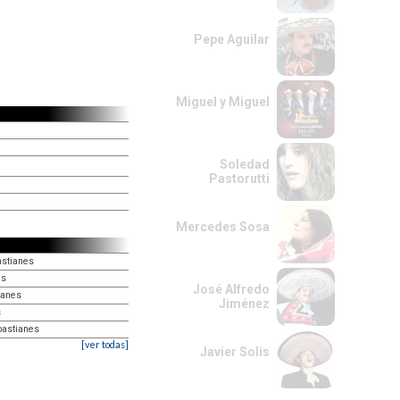
Pepe Aguilar
Miguel y Miguel
Soledad
Pastorutti
Mercedes Sosa
astianes
es
José Alfredo
ianes
Jiménez
s
bastianes
[ver todas]
Javier Solis