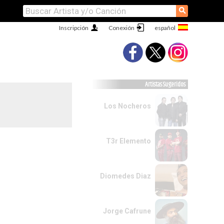
⚲
Inscripción
Conexión
Artistas Sugeridos
Los Nocheros
T3r Elemento
Diomedes Diaz
Jorge Cafrune