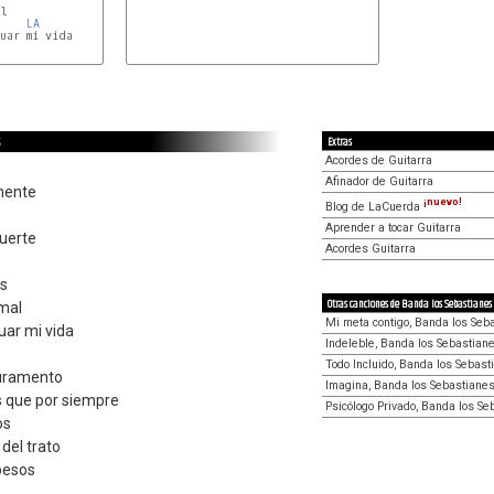
l

LA
ar mi vida

Extras
Acordes de Guitarra
Afinador de Guitarra
mente
¡nuevo!
Blog de LaCuerda
Aprender a tocar Guitarra
fuerte
Acordes Guitarra
as
Otras canciones de Banda los Sebastianes
mal
Mi meta contigo, Banda los Seb
uar mi vida
Indeleble, Banda los Sebastian
Todo Incluido, Banda los Sebast
juramento
Imagina, Banda los Sebastiane
s que por siempre
Psicólogo Privado, Banda los Se
os
del trato
besos