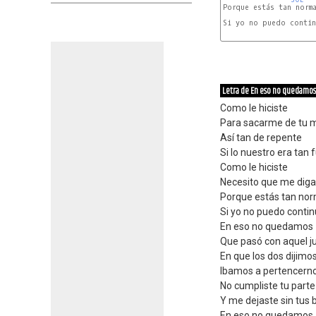
Porque estás tan norma
Si yo no puedo continu
SOL
Letra de En eso no quedamos
Como le hiciste
Para sacarme de tu 
Así tan de repente
Si lo nuestro era tan 
Como le hiciste
Necesito que me dig
Porque estás tan nor
Si yo no puedo contin
En eso no quedamos
Que pasó con aquel 
En que los dos dijimo
Ibamos a pertencern
No cumpliste tu parte 
Y me dejaste sin tus 
En eso no quedamos