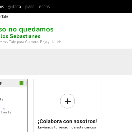
tos
guitarra
piano
videos
(Tab)
so no quedamos
los Sebastianes
rdes y Tabs para Guitarra, Bajo y Ukulele
s
+
e

RE
fuerte

¡Colabora con nosotros!
Envíanos tu versión de esta canción