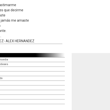
lastimarme
es que decirme
aste
e jamás me amaste
a
ante.
.
EZ- ALEX HERNANDEZ
icordia
 dioses
ido