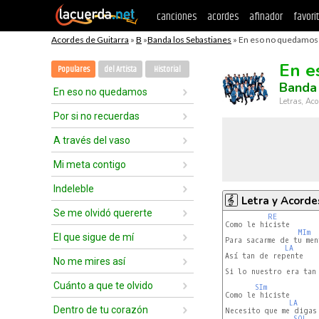
canciones
acordes
afinador
favori
Acordes de Guitarra
»
B
»
Banda los Sebastianes
» En eso no quedamos 
En e
Populares
del Artista
Historial
Banda 
En eso no quedamos
Letras, Aco
Por si no recuerdas
A través del vaso
Mi meta contigo
Indeleble
Letra y Acorde
Se me olvidó quererte
RE
Como le hiciste

MIm
El que sigue de mí
Para sacarme de tu ment
LA
Así tan de repente

No me mires así
Si lo nuestro era tan 
Cuánto a que te olvido
SIm
Como le hiciste

LA
Dentro de tu corazón
Necesito que me digas

SOL