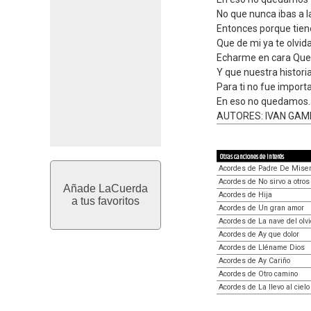
No que nunca ibas a 
Entonces porque tien
Que de mi ya te olvid
Echarme en cara Qu
Y que nuestra histori
Para ti no fue import
En eso no quedamos..
AUTORES: IVAN GAM
Otras canciones de interés
Acordes de Padre De Miser
Acordes de No sirvo a otros
Añade LaCuerda
Acordes de Hija
a tus favoritos
Acordes de Un gran amor
Acordes de La nave del olv
Acordes de Ay que dolor
Acordes de Lléname Dios
Acordes de Ay Cariño
Acordes de Otro camino
Acordes de La llevo al cielo