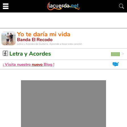
Yo te daría mi vida
Banda El Recodo
Letra y Acordes de Guitarra. Aprende a tocar esta canción
Letra y Acordes
¡ Visita nuestro
nuevo
Blog !