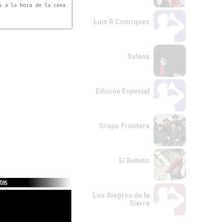
Luis R Conriquez
Selena
Edición Especial
Grupo Frontera
El Bebeto
tos
Los Alegres de la
Sierra