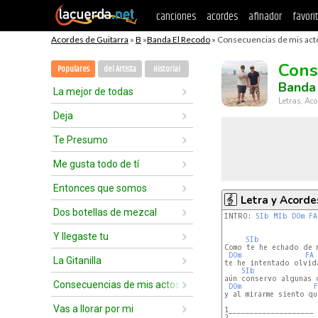
canciones
acordes
afinador
favori
Acordes de Guitarra
»
B
»
Banda El Recodo
» Consecuencias de mis acto
Cons
Populares
del Artista
Historial
Banda
La mejor de todas
Letras, Aco
Deja
Te Presumo
Me gusta todo de tí
Entonces que somos
Letra y Acorde
Dos botellas de mezcal
INTRO: 
SIb
MIb
DOm
FA
Y llegaste tu
SIb
Como te he echado de m
DOm
FA
La Gitanilla
te he intentado olvid
SIb
aún conservo algunas c
Consecuencias de mis actos
DOm
F
y al mirarme siento qu
Vas a llorar por mi
1____________________

2____________________
