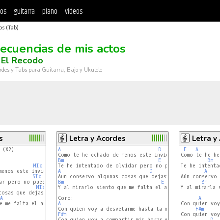
tos
guitarra
piano
videos
s (Tab)
ecuencias de mis actos
 El Recodo
rdes y Tabs para Guitarra, Bajo y Ukulele
s
Letra y Acordes
Letra y
 (X2)

A
D
E
A
Como te he he
Bm
E
Bm
MIb
Te he intenta
enos este invierno

A
D
A
SIb
Aún conservo 
ar pero no puedo

Bm
E
Bm
MIb
Y al mirarlo siento que me falta el aire

Y al mirarla 
osas que dejaste

A
SIb
A
e me falta el aire

A
Con quien voy
F#m
F#m
Con quien voy
D