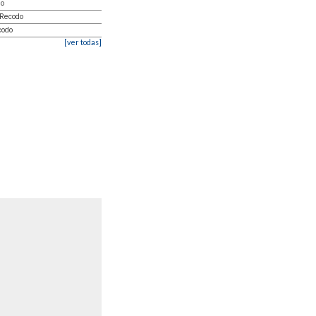
do
 Recodo
codo
[ver todas]