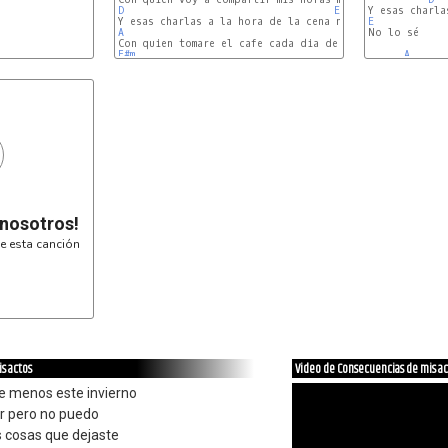
D
E
E
A
F#m
A
 nosotros!
e esta canción
s actos
Video de Consecuencias de mis ac
e menos este invierno
ar pero no puedo
 cosas que dejaste