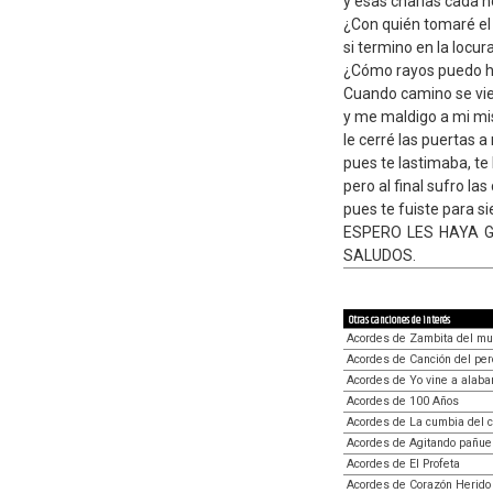
y esas charlas cada no
¿Con quién tomaré el 
si termino en la locur
¿Cómo rayos puedo ha
Cuando camino se vie
y me maldigo a mi mi
le cerré las puertas a
pues te lastimaba, te 
pero al final sufro l
pues te fuiste para s
ESPERO LES HAYA G
SALUDOS.
Otras canciones de interés
Acordes de Zambita del mu
Acordes de Canción del pe
Acordes de Yo vine a alaba
Acordes de 100 Años
Acordes de La cumbia del 
Acordes de Agitando pañue
Acordes de El Profeta
Acordes de Corazón Herido