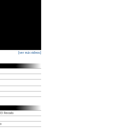
[ver más videos]
El Recodo
do