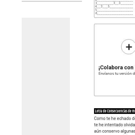
3_________3__3_______

4__3___5_____________

5____________________

6____________________

+
¡Colabora con
Envíanos tu versión d
Letra de Consecuencias de mi
Como te he echado d
te he intentado olvid
aún conservo algunas