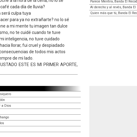
che a la hora de la cena, no lo sé
Parece Mentira, Banda El Reco
café cada día de lluvia?
Al derecho y al revés, Banda El
a será culpa tuya
Quien más que tú, Banda El Re
cer para ya no extrañarte? no lo sé
ne a mi mente tu imagen tan dulce
smo, no te cuidé cuando te tuve
 mi inteligencia, no tuve cuidado
hacia llorar, fui cruel y despiadado
as consecuencias de todos mis actos
iempre de mi lado.
USTADO ESTE ES MI PRIMER APORTE,
siquero
rdón
r a Dios
chango
los