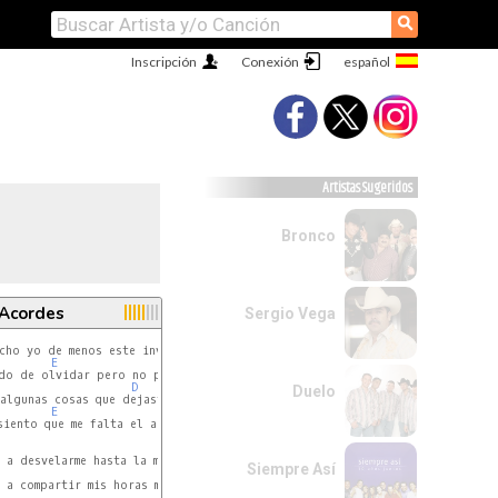
⚲
Inscripción
Conexión
Artistas Sugeridos
Bronco
 Acordes
Sergio Vega
D
cho yo de menos este invierno

E
A
E
do de olvidar pero no puedo

D
Duelo
algunas cosas que dejaste

E
A
siento que me falta el aire.  E

 a desvelarme hasta la madrugada

Siempre Así
 a compartir mis horas más amargas
