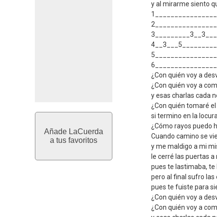
y al mirarme siento qu
1________________
2________________
3_________3__3___
4__3___5_________
5________________
6________________
¿Con quién voy a de
¿Con quién voy a co
y esas charlas cada no
¿Con quién tomaré el 
si termino en la locur
¿Cómo rayos puedo ha
Añade LaCuerda
Cuando camino se vie
a tus favoritos
y me maldigo a mi mi
le cerré las puertas a
pues te lastimaba, te 
pero al final sufro l
pues te fuiste para s
¿Con quién voy a de
¿Con quién voy a co