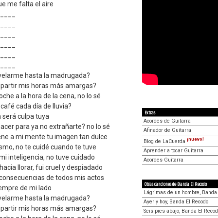
e me falta el aire
____
____
____
____
____
____
svelarme hasta la madrugada?
mpartir mis horas más amargas?
che a la hora de la cena, no lo sé
café cada día de lluvia?
Extras
a será culpa tuya
Acordes de Guitarra
cer para ya no extrañarte? no lo sé
Afinador de Guitarra
ne a mi mente tu imagen tan dulce
¡nuevo!
Blog de LaCuerda
smo, no te cuidé cuando te tuve
Aprender a tocar Guitarra
 mi inteligencia, no tuve cuidado
Acordes Guitarra
hacia llorar, fui cruel y despiadado
as consecuencias de todos mis actos
Otras canciones de Banda El Recodo
iempre de mi lado
Lágrimas de un hombre, Banda 
svelarme hasta la madrugada?
Ayer y hoy, Banda El Recodo
mpartir mis horas más amargas?
Seis pies abajo, Banda El Reco