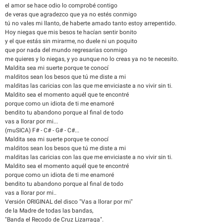
el amor se hace odio lo comprobé contigo
de veras que agradezco que ya no estés conmigo
tú no vales mi llanto, de haberte amado tanto estoy arrepentido.
Hoy niegas que mis besos te hacían sentir bonito
y el que estás sin mirarme, no duele ni un poquito
que por nada del mundo regresarías conmigo
me quieres y lo niegas, y yo aunque no lo creas ya no te necesito.
Maldita sea mi suerte porque te conocí
malditos sean los besos que tú me diste a mi
malditas las caricias con las que me enviciaste a no vivir sin ti.
Maldito sea el momento aquél que te encontré
porque como un idiota de ti me enamoré
bendito tu abandono porque al final de todo
vas a llorar por mi...
(muSICA) F# - C# - G# - C#...
Maldita sea mi suerte porque te conocí
malditos sean los besos que tú me diste a mi
malditas las caricias con las que me enviciaste a no vivir sin ti.
Maldito sea el momento aquél que te encontré
porque como un idiota de ti me enamoré
bendito tu abandono porque al final de todo
vas a llorar por mi..
Versión ORIGINAL del disco "Vas a llorar por mi"
de la Madre de todas las bandas,
"Banda el Recodo de Cruz Lizarraga".