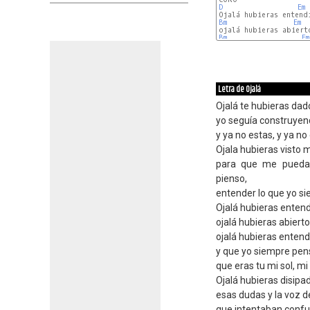
D
Em
Bm
Em
Bm
Em
Letra de Ojalá
Ojalá te hubieras dad
yo seguía construyend
y ya no estas, y ya no
Ojala hubieras visto m
para que me puedas
pienso,
entender lo que yo si
Ojalá hubieras entend
ojalá hubieras abiert
ojalá hubieras entend
y que yo siempre pens
que eras tu mi sol, mi
Ojalá hubieras disipa
esas dudas y la voz d
que intentaban confun