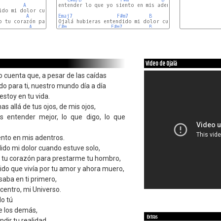
A
entender lo que yo siento en mis adentros.

D
F#
A
Emaj7
D
F#
F#m7
B
B7
E
G#
A
C#m
D
F#m7
B
B7
E
Video de Ojalá
o cuenta que, a pesar de las caídas
o para ti, nuestro mundo día a día
 estoy en tu vida.
as allá de tus ojos, de mis ojos,
 entender mejor, lo que digo, lo que
ento en mis adentros.
ido mi dolor cuando estuve solo,
o tu corazón para prestarme tu hombro,
ido que vivía por tu amor y ahora muero,
aba en ti primero,
 centro, mi Universo.
do tú
e los demás,
Extras
dir tu realidad,