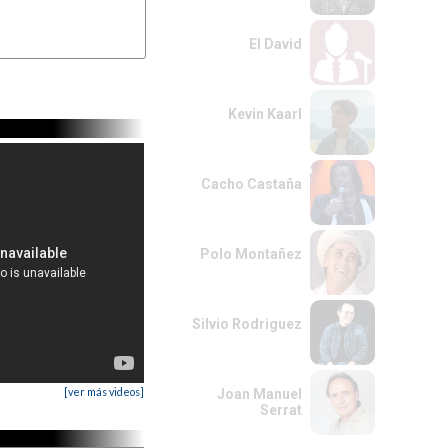
El David
G#
Kevin Kaarl
Cacho Castaña
Polo Montañez
Silvio Rodriguez
[ver más videos]
Joan Manuel
Serrat