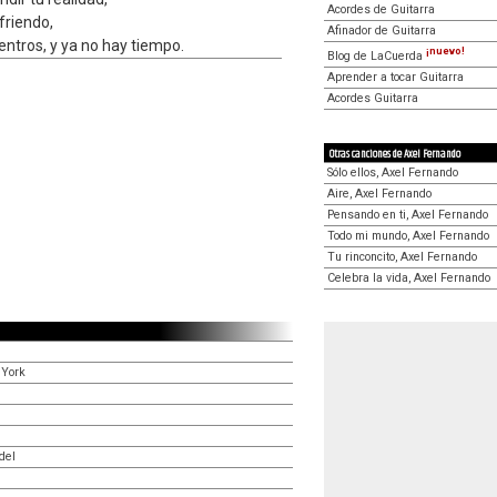
Acordes de Guitarra
friendo,
Afinador de Guitarra
ntros, y ya no hay tiempo.
¡nuevo!
Blog de LaCuerda
Aprender a tocar Guitarra
Acordes Guitarra
Otras canciones de Axel Fernando
Sólo ellos, Axel Fernando
Aire, Axel Fernando
Pensando en ti, Axel Fernando
Todo mi mundo, Axel Fernando
Tu rinconcito, Axel Fernando
Celebra la vida, Axel Fernando
 York
del