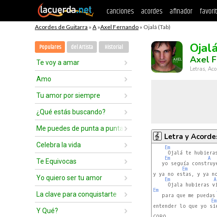
canciones
acordes
afinador
favori
Acordes de Guitarra
»
A
»
Axel Fernando
» Ojalá (Tab)
Ojal
Populares
del Artista
Historial
Axel 
Te voy a amar
Letras, Aco
Amo
Tu amor por siempre
¿Qué estás buscando?
Me puedes de punta a punta
Letra y Acorde
Celebra la vida
Em
     Ojalá te hubiera
Em
A
Te Equivocas
   yo seguía construy
Em
y ya no estas, y ya no
Yo quiero ser tu amor
Em
A
Em
La clave para conquistarte
   para que me puedas
Em
entender lo que yo sie
Y Qué?