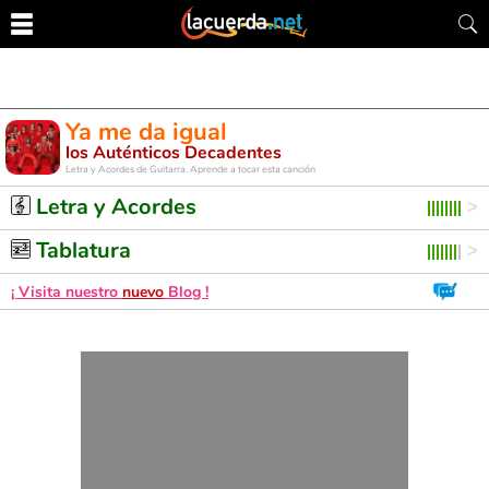
Ya me da igual
los Auténticos Decadentes
Letra y Acordes de Guitarra. Aprende a tocar esta canción
Letra y Acordes
Tablatura
¡ Visita nuestro
nuevo
Blog !