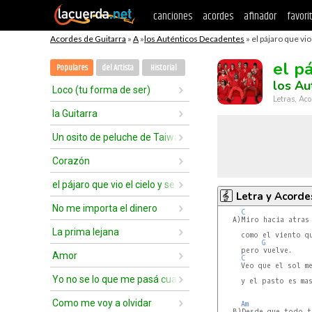
canciones
acordes
afinador
favori
Acordes de Guitarra
»
A
»
los Auténticos Decadentes
» el pájaro que vio 
el pá
Populares
del Artista
Historial
los Au
Loco (tu forma de ser)
Letras, Aco
la Guitarra
Un osito de peluche de Taiwan
Corazón
el pájaro que vio el cielo y se voló
Letra y Acorde
No me importa el dinero
C
   A)Miro hacia atras

La prima lejana
     como el viento qu
G
     pero vuelve.

Amor
C
     Veo que el sol me
Yo no se lo que me pasá cuando estoy con vos
     y el pasto es mas
Como me voy a olvidar
Am
   B)Desde que todo te