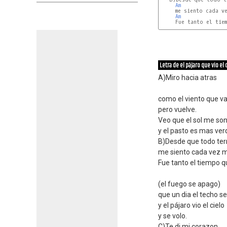
Am
     me siento cada ve
Am
     Fue tanto el tiem
Letra de el pájaro que vio el c
A)Miro hacia atras
como el viento que v
pero vuelve.
Veo que el sol me son
y el pasto es mas ver
B)Desde que todo ter
me siento cada vez m
Fue tanto el tiempo q
(el fuego se apago)
que un dia el techo se
y el pájaro vio el cielo
y se volo.
C)Te di mi corazon