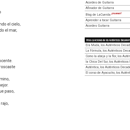
Acordes de Guitarra
Afinador de Guitarra
o
¡nuevo!
Blog de LaCuerda
Aprender a tocar Guitarra
indo el cielo,
Acordes Guitarra
do el mar,
Otras canciones de los Auténticos Decadent
Era Muda, los Auténticos Deca
La Fórmula, los Auténticos Dec
Como la abeja y la flor, los Aut
ocente.
la Chica Del Sur, los Auténtico
roscaste
Auténtica, los Auténticos Deca
El corso de Ayacucho, los Auté
mino,
ejor.
ue paso,
 rajo,