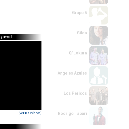
Grupo 5
Gilda
 y se voló
Q' Lokura
Angeles Azules
Los Pericos
[ver más videos]
Rodrigo Tapari