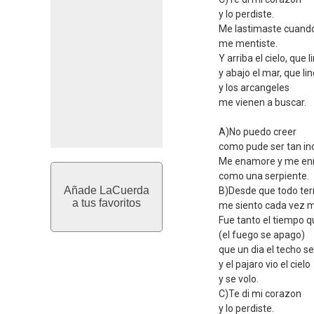
y lo perdiste.
Me lastimaste cuand
me mentiste.
Y arriba el cielo, que l
y abajo el mar, que lin
y los arcangeles
me vienen a buscar.
A)No puedo creer
como pude ser tan in
Me enamore y me en
como una serpiente.
Añade LaCuerda
B)Desde que todo ter
a tus favoritos
me siento cada vez m
Fue tanto el tiempo q
(el fuego se apago)
que un dia el techo se
y el pajaro vio el cielo
y se volo.
C)Te di mi corazon
y lo perdiste.