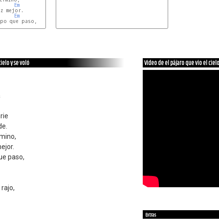
Em
z mejor.

Em
po que paso,

ielo y se voló
Video de el pájaro que vio el cielo
a
rie
de.
mino,
ejor.
ue paso,
 rajo,
Extras