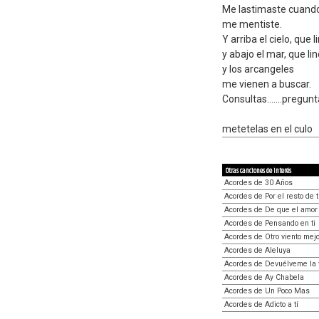
Me lastimaste cuand
me mentiste.
Y arriba el cielo, que l
y abajo el mar, que lin
y los arcangeles
me vienen a buscar.
Consultas.......pregun
metetelas en el culo
Otras canciones de interés
Acordes de 30 Años
Acordes de Por el resto de t
Acordes de De que el amor
Acordes de Pensando en ti
Acordes de Otro viento mej
Acordes de Aleluya
Acordes de Devuélveme la 
Acordes de Ay Chabela
Acordes de Un Poco Mas
Acordes de Adicto a tí