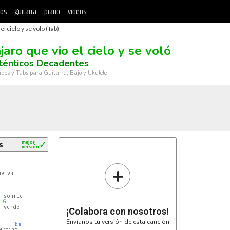
tos
guitarra
piano
videos
el cielo y se voló (Tab)
jaro que vio el cielo y se voló
ténticos Decadentes
rdes y Tabs para Guitarra, Bajo y Ukulele
s
mejor
✓
versión
+
e va

 sonrie

G
 verde.

¡Colabora con nosotros!
Envíanos tu versión de esta canción
Em
rmino,
