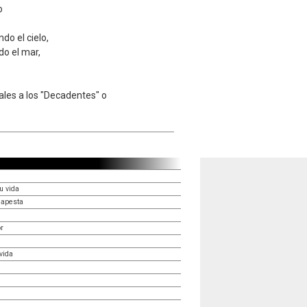
o
indo el cielo,
do el mar,
tales a los "Decadentes" o
u vida
 apesta
or
vida