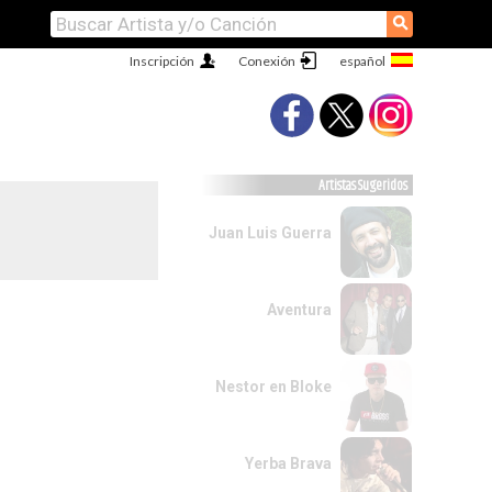
⚲
Inscripción
Conexión
Artistas Sugeridos
Juan Luis Guerra
Aventura
Nestor en Bloke
Yerba Brava