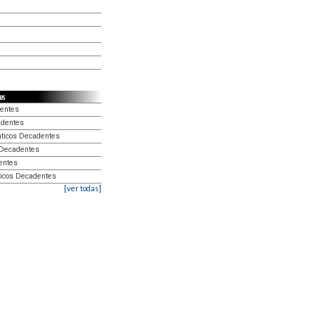
es
dentes
adentes
énticos Decadentes
s Decadentes
dentes
nticos Decadentes
[ver todas]