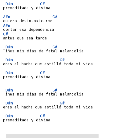
D#m
G#
premeditada y divina

A#m
G#
A#m
G#
antes que sea tarde

D#m
G#
Tiñes mis dias de fatal melancolia

D#m
G#
eres el hacha que astilló toda mi vida

D#m
G#
premeditada y divina

D#m
G#
Tiñes mis dias de fatal melancolia

D#m
G#
eres el hacha que astilló toda mi vida

D#m
G#
premeditada y divina
