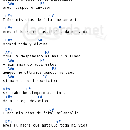
A#m
F#
eres huesped o invasor

D#m
G#
Tiñes mis dias de fatal melancolia

D#m
G#
eres el hacha que astilló toda mi vida

D#m
G#
premeditada y divina

A#m
F#
cruel y despiadado me has humillado

A#m
F#
y sin embargo aqui estoy

A#m
F#
aunque me ultrajes aunque me uses

A#m
F#
siempre a tu disposicion

A#m
F#
se acabo he llegado al limite

A#m
F#
de mi ciega devocion

D#m
G#
Tiñes mis dias de fatal melancolia

D#m
G#
eres el hacha que astilló toda mi vida
