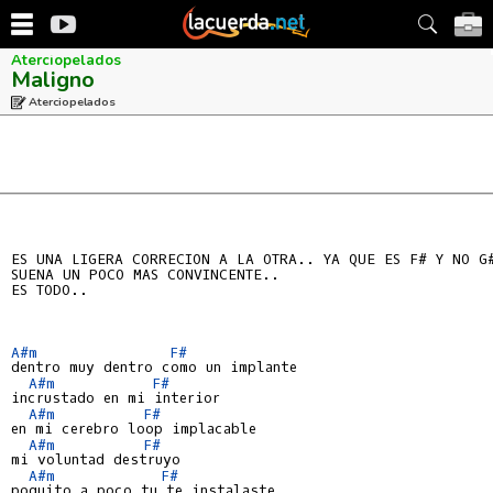
Aterciopelados
Maligno
Aterciopelados
ES UNA LIGERA CORRECION A LA OTRA.. YA QUE ES F# Y NO G#
SUENA UN POCO MAS CONVINCENTE..

ES TODO..

A#m
F#
dentro muy dentro como un implante

A#m
F#
incrustado en mi interior

A#m
F#
en mi cerebro loop implacable

A#m
F#
mi voluntad destruyo

A#m
F#
poquito a poco tu te instalaste
