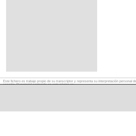
Este fichero es trabajo propio de su transcriptor y representa su interpretación personal de
canción. El material contenido en esta página es
para exclusivo uso privado, por lo que se prohibe su reproducción o retransmisión, así c
su uso para fines comerciales.
©
LaCuerda
.net
·
·
·
aviso legal
privacidad
contacto