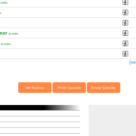
cordes
es
Amor
acordes
o
acordes
[ve
Ver Nuevas
Pedir Canción
Enviar Canción