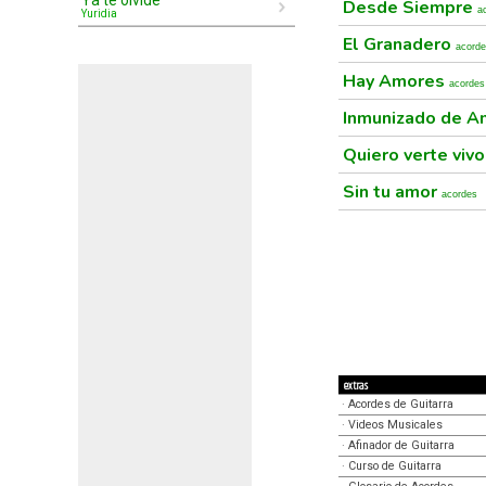
Ya te olvidé
Desde Siempre
a
Yuridia
El Granadero
acord
Hay Amores
acordes
Inmunizado de 
Quiero verte viv
Sin tu amor
acordes
extras
·
Acordes de Guitarra
·
Videos Musicales
·
Afinador de Guitarra
·
Curso de Guitarra