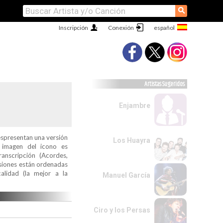
⚲
Inscripción
Conexión
Artistas Sugeridos
Enjambre
espresentan una versión
Los Huayra
a imagen del icono es
ranscripción (Acordes,
ersiones están ordenadas
alidad (la mejor a la
Manuel García
Ciro y los Persas