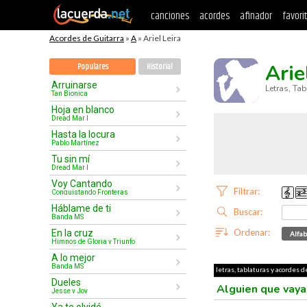
canciones
acordes
afinador
favori
Acordes de Guitarra
»
A
» Ariel Leira
Arie
Populares
Historial
Arruinarse
Letras, Ta
Tan Bionica
Hoja en blanco
Dread Mar I
Hasta la locura
Pablo Martínez
Tu sin mí
Dread Mar I
Voy Cantando
Filtrar:
Conquistando Fronteras
Háblame de ti
Buscar:
Banda MS
Ordenar:
En la cruz
Alfab
Himnos de Gloria y Triunfo
A lo mejor
Banda MS
letras, tablaturas y acordes de
Dueles
Alguien que vay
Jesse y Joy