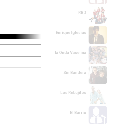
RBD
Enrique Iglesias
la Onda Vaselina
Sin Bandera
Los Rebujitos
El Barrio