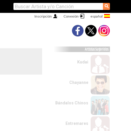
⚲
Inscripción
Conexión
Artistas Sugeridos
Kudai
Chayanne
Bándalos Chinos
Entremares