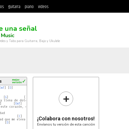
tos
guitarra
piano
videos
 una señal
 Music
rdes y Tabs para Guitarra, Bajo y Ukulele
s
mejor
✓
versión
Em7
] [
D
]

+
  [
G
]         [
Em7
]    [
D
]

y llena de dolor

]       [
Em7
]     [
D
]

este corazón, estoy

ad

          [
C
]

¡Colabora con nosotros!
d que me eleva

   [
D
]

Envíanos tu versión de esta canción