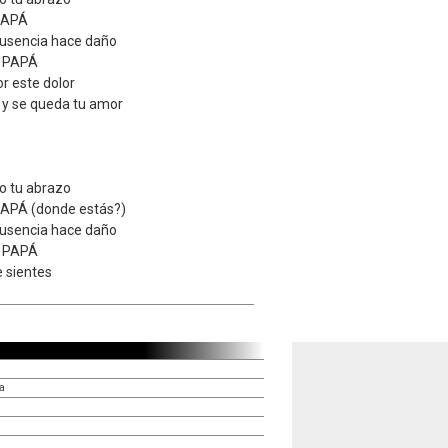
 PAPÁ
 ausencia hace daño
, PAPÁ
or este dolor
y se queda tu amor
nto tu abrazo
PAPÁ (donde estás?)
 ausencia hace daño
, PAPÁ
e sientes
a