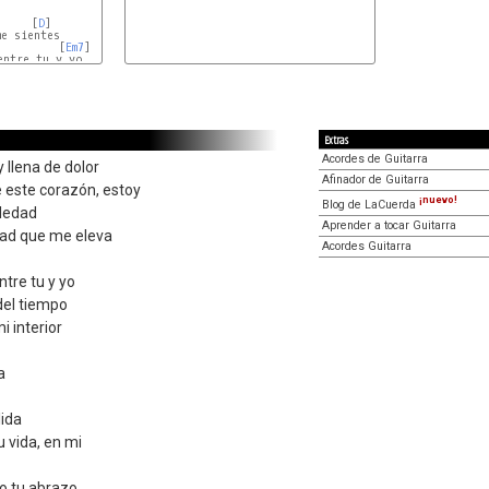
     [
D
]

e sientes

         [
Em7
]     [
D
]

ntre tu y yo

     [
D
Extras
Acordes de Guitarra
y llena de dolor
Afinador de Guitarra
 este corazón, estoy
¡nuevo!
Blog de LaCuerda
ledad
Aprender a tocar Guitarra
dad que me eleva
Acordes Guitarra
ntre tu y yo
del tiempo
i interior
a
ida
u vida, en mi
nto tu abrazo