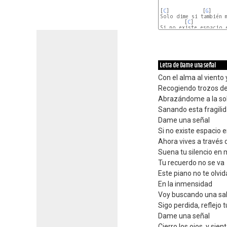
[
C
]           [
G
]     
Solo dime si también m
        [
C
]           
Si no existe espacio e
[
C
]              [
G
]  
Letra de Dame una señal
Con el alma al viento 
Recogiendo trozos de
Abrazándome a la so
Sanando esta fragili
Dame una señal
Si no existe espacio e
Ahora vives a través 
Suena tu silencio en m
Tu recuerdo no se va
Este piano no te olvid
En la inmensidad
Voy buscando una sal
Sigo perdida, reflejo t
Dame una señal
Cierro los ojos, y sie