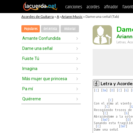
canciones
acordes
afinador
favori
Acordes de Guitarra
»
A
»
Ariann Music
» Dame una señal (Tab)
Dame
Populares
del Artista
Historial
Ariann
Amante Confundida
Letras, Aco
Dame una señal
Fuiste Tú
Imagina
Más mujer que princesa
Letra y Acorde
Pa mí
[
C
] [
Em
] [
D
] [
C
] [
G
] [
Quiéreme
        [
C
]           
Con el alma al viento 
      [
C
]           [
G
Recogiendo trozos de 
     [
C
]         [
G
]

Abrazándome a la soled
    [
Em7
]         [
D
] 
Sanando esta fragilida
 [
C
]          [
Em7
]   
Dame una señal
