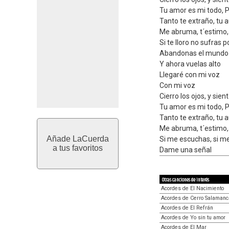
Tu amor es mi todo,
Tanto te extraño, tu
Me abruma, t´estimo
Si te lloro no sufras p
Abandonas el mundo 
Y ahora vuelas alto
Llegaré con mi voz
Con mi voz
Cierro los ojos, y sie
Tu amor es mi todo, 
Tanto te extraño, tu
Me abruma, t´estimo
Añade LaCuerda
Si me escuchas, si m
a tus favoritos
Dame una señal
Otras canciones de interés
Acordes de El Nacimiento
Acordes de Cerro Salamanc
Acordes de El Refrán
Acordes de Yo sin tu amor
Acordes de El Mar