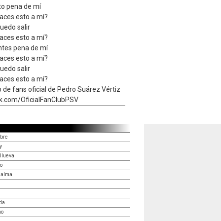
to pena de mí
aces esto a mí?
uedo salir
aces esto a mí?
ntes pena de mí
aces esto a mí?
uedo salir
aces esto a mí?
b de fans oficial de Pedro Suárez Vértiz
k.com/OficialFanClubPSV
mbre
y
llueva
o
 alma
da
no