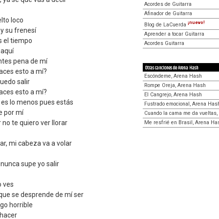
Acordes de Guitarra
Afinador de Guitarra
lto loco
¡nuevo!
Blog de LaCuerda
 y su frenesí
Aprender a tocar Guitarra
s el tiempo
Acordes Guitarra
 aquí
ntes pena de mí
Otras canciones de Arena Hash
aces esto a mí?
Escóndeme, Arena Hash
uedo salir
Rompe Oreja, Arena Hash
aces esto a mí?
El Cangrejo, Arena Hash
r, es lo menos pues estás
Fustrado emocional, Arena Has
te por mí
Cuando la cama me da vueltas,
no te quiero ver llorar
Me resfrié en Brasil, Arena Ha
r, mi cabeza va a volar
 nunca supe yo salir
 ves
que se desprende de mí ser
go horrible
hacer