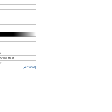
h
 Arena Hash
sh
[ver todas]