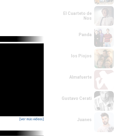
El Cuarteto de
Nos
Panda
los Piojos
Almafuerte
Gustavo Cerati
[ver más videos]
Juanes