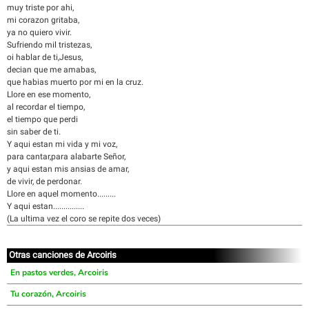
muy triste por ahi,
mi corazon gritaba,
ya no quiero vivir.
Sufriendo mil tristezas,
oi hablar de ti,Jesus,
decian que me amabas,
que habias muerto por mi en la cruz.
Llore en ese momento,
al recordar el tiempo,
el tiempo que perdi
sin saber de ti.
Y aqui estan mi vida y mi voz,
para cantar,para alabarte Señor,
y aqui estan mis ansias de amar,
de vivir, de perdonar.
Llore en aquel momento.........
Y aqui estan...............
(La ultima vez el coro se repite dos veces)
Otras canciones de Arcoiris
En pastos verdes, Arcoiris
Tu corazón, Arcoiris