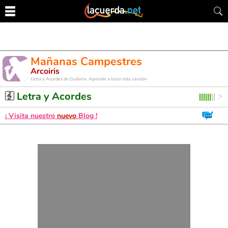
Mañanas Campestres
Arcoiris
Letra y Acordes de Guitarra. Aprende a tocar esta canción
Letra y Acordes
¡ Visita nuestro
nuevo
Blog !