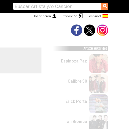
⚲
Inscripción
Conexión
Artistas Sugeridos
Espinoza Paz
Calibre 50
Erick Porta
Tan Bionica