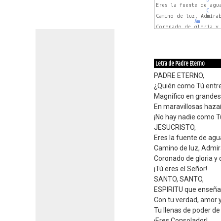
Eres la fuente de agua
C
Camino de luz, Admirab
Am
Coronado de gloria y 
B7
Letra de Padre Eterno
PADRE ETERNO,
¿Quién como Tú entre
Magnífico en grandes
En maravillosas haza
¡No hay nadie como T
JESUCRISTO,
Eres la fuente de agua
Camino de luz, Admir
Coronado de gloria y 
¡Tú eres el Señor!
SANTO, SANTO,
ESPIRITU que enseña 
Con tu verdad, amor y
Tu llenas de poder de 
¡Eres Consolador!