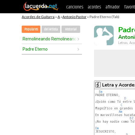
canciones
acordes
afinador
favori
Acordes de Guitarra
»
A
»
Antonio Pastor
» Padre Eterno (Tab)
Padr
Populares
del Artista
Historial
Antoni
Remolineando Remolineando
Letras, Aco
Padre Eterno
Letra y Acorde
Em
PADRE ETERNO,

D
¿Quién como Tú entre l
C
Magnífico en grandes 
Am
En maravillosas hazañas
B7
¡No hay nadie como Tú!
Em
D