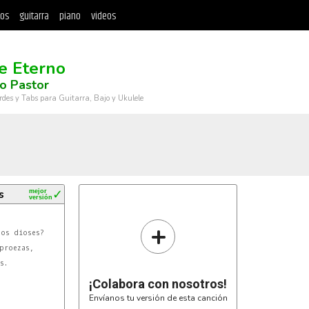
tos
guitarra
piano
videos
e Eterno
o Pastor
rdes y Tabs para Guitarra, Bajo y Ukulele
s
mejor
✓
versión
+
os dioses?

proezas,

.



¡Colabora con nosotros!
Envíanos tu versión de esta canción