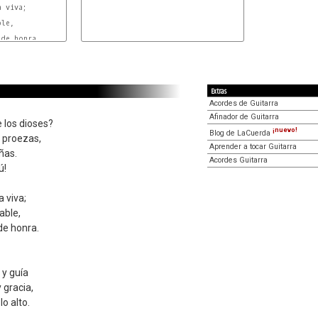
 viva;

le,

de honra.

Extras
Acordes de Guitarra
Afinador de Guitarra
 los dioses?
¡nuevo!
Blog de LaCuerda
 proezas,
Aprender a tocar Guitarra
ñas.
Acordes Guitarra
ú!
 viva;
able,
de honra.
y guía
 gracia,
lo alto.