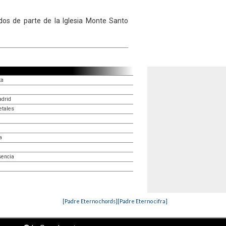
dos de parte de la Iglesia Monte Santo
ta
adrid
etales
a
sencia
[Padre Eterno chords]
[Padre Eterno cifra]