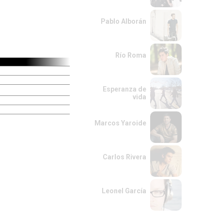
Pablo Alborán
Río Roma
Esperanza de
vida
Marcos Yaroide
Carlos Rivera
Leonel García