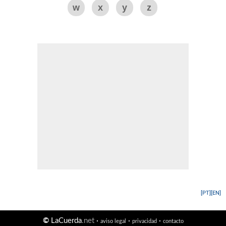
w
x
y
z
[PT]
[EN]
©
LaCuerda
.net
·
·
·
aviso legal
privacidad
contacto