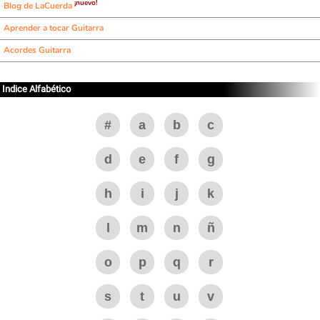
¡nuevo!
Blog de LaCuerda
Aprender a tocar Guitarra
Acordes Guitarra
Indice Alfabético
#
a
b
c
d
e
f
g
h
i
j
k
l
m
n
ñ
o
p
q
r
s
t
u
v