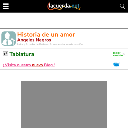
Historia de un amor
Angeles Negros
Letra y Acordes de Guitarra. Aprende a tocar esta canción
Tablatura
¡ Visita nuestro
nuevo
Blog !